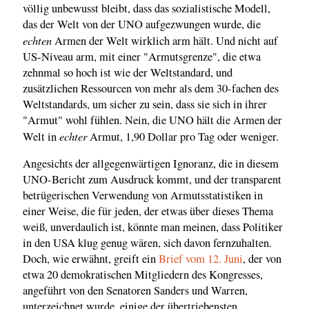
völlig unbewusst bleibt, dass das sozialistische Modell,
das der Welt von der UNO aufgezwungen wurde, die
echten
Armen der Welt wirklich arm hält. Und nicht auf
US-Niveau arm, mit einer "Armutsgrenze", die etwa
zehnmal so hoch ist wie der Weltstandard, und
zusätzlichen Ressourcen von mehr als dem 30-fachen des
Weltstandards, um sicher zu sein, dass sie sich in ihrer
"Armut" wohl fühlen. Nein, die UNO hält die Armen der
echter
Welt in
Armut, 1,90 Dollar pro Tag oder weniger.
Angesichts der allgegenwärtigen Ignoranz, die in diesem
UNO-Bericht zum Ausdruck kommt, und der transparent
betrügerischen Verwendung von Armutsstatistiken in
einer Weise, die für jeden, der etwas über dieses Thema
weiß, unverdaulich ist, könnte man meinen, dass Politiker
in den USA klug genug wären, sich davon fernzuhalten.
Doch, wie erwähnt, greift ein
Brief vom 12. Juni
, der von
etwa 20 demokratischen Mitgliedern des Kongresses,
angeführt von den Senatoren Sanders und Warren,
unterzeichnet wurde, einige der übertriebensten