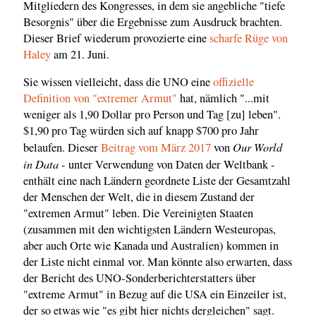
Mitgliedern des Kongresses, in dem sie angebliche "tiefe
Besorgnis" über die Ergebnisse zum Ausdruck brachten.
Dieser Brief wiederum provozierte eine
scharfe Rüge von
Haley
am 21. Juni.
Sie wissen vielleicht, dass die UNO eine
offizielle
Definition von "extremer Armut"
hat, nämlich "...mit
weniger als 1,90 Dollar pro Person und Tag [zu] leben".
$1,90 pro Tag würden sich auf knapp $700 pro Jahr
Our World
belaufen. Dieser
Beitrag vom März 2017
von
in Data
- unter Verwendung von Daten der Weltbank -
enthält eine nach Ländern geordnete Liste der Gesamtzahl
der Menschen der Welt, die in diesem Zustand der
"extremen Armut" leben. Die Vereinigten Staaten
(zusammen mit den wichtigsten Ländern Westeuropas,
aber auch Orte wie Kanada und Australien) kommen in
der Liste nicht einmal vor. Man könnte also erwarten, dass
der Bericht des UNO-Sonderberichterstatters über
"extreme Armut" in Bezug auf die USA ein Einzeiler ist,
der so etwas wie "es gibt hier nichts dergleichen" sagt.