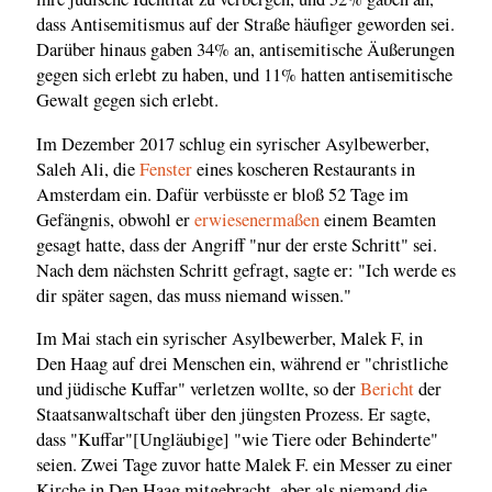
dass Antisemitismus auf der Straße häufiger geworden sei.
Darüber hinaus gaben 34% an, antisemitische Äußerungen
gegen sich erlebt zu haben, und 11% hatten antisemitische
Gewalt gegen sich erlebt.
Im Dezember 2017 schlug ein syrischer Asylbewerber,
Saleh Ali, die
Fenster
eines koscheren Restaurants in
Amsterdam ein. Dafür verbüsste er bloß 52 Tage im
Gefängnis, obwohl er
erwiesenermaßen
einem Beamten
gesagt hatte, dass der Angriff "nur der erste Schritt" sei.
Nach dem nächsten Schritt gefragt, sagte er: "Ich werde es
dir später sagen, das muss niemand wissen."
Im Mai stach ein syrischer Asylbewerber, Malek F, in
Den Haag auf drei Menschen ein, während er "christliche
und jüdische Kuffar" verletzen wollte, so der
Bericht
der
Staatsanwaltschaft über den jüngsten Prozess. Er sagte,
dass "Kuffar"[Ungläubige] "wie Tiere oder Behinderte"
seien. Zwei Tage zuvor hatte Malek F. ein Messer zu einer
Kirche in Den Haag mitgebracht, aber als niemand die