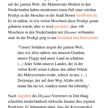
auf der ganzen Welt; die Mainstream-Medien in den
Niederlanden haben mindestens einen Fall einer solchen
Predigt in der Moschee in der Stadt Hoorn
veröffentlicht
.
Es ist unklar, in wie vielen Moscheen diese Predigt genau
gehalten wurde, aber es wird
geschätzt
, dass 140
Diyanet
Moscheen in den Niederlanden mit
verbunden
sind. In der Predigt ging es um
Dschihad und Martyrium
:
"Unsere Soldaten zeigen der ganzen Welt,
dass wir alles opfern, um unseren Glauben,
unsere Flagge und unser Land zu schützen.
(...) Jeder Sohn unseres Landes, der in der
vollen Kraft seines Lebens den süßen Nektar
des Märtyrertums trinkt, schreit zu uns. (...)
Derjenige, der auf dem Weg Allahs stirbt,
nennt ihn nie tot, sondern nennt ihn lebendig".
Diyanet
Nach
Angaben
des
-Vertreters in Den Haag
schreiben niederländisch-türkische Imame ihre eigenen
Predigten. Er behauptete dann, dass die Kriegspredigt