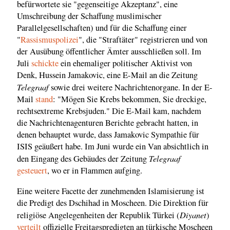
befürwortete sie "gegenseitige Akzeptanz", eine
Umschreibung der Schaffung muslimischer
Parallelgesellschaften) und für die Schaffung einer
"
Rassismuspolizei
", die "Straftäter" registrieren und von
der Ausübung öffentlicher Ämter ausschließen soll. Im
Juli
schickte
ein ehemaliger politischer Aktivist von
Denk, Hussein Jamakovic, eine E-Mail an die Zeitung
Telegraaf
sowie drei weitere Nachrichtenorgane. In der E-
Mail
stand
: "Mögen Sie Krebs bekommen, Sie dreckige,
rechtsextreme Krebsjuden." Die E-Mail kam, nachdem
die Nachrichtenagenturen Berichte gebracht hatten, in
denen behauptet wurde, dass Jamakovic Sympathie für
ISIS geäußert habe. Im Juni wurde ein Van absichtlich in
Telegraaf
den Eingang des Gebäudes der Zeitung
gesteuert
, wo er in Flammen aufging.
Eine weitere Facette der zunehmenden Islamisierung ist
die Predigt des Dschihad in Moscheen. Die Direktion für
Diyanet
religiöse Angelegenheiten der Republik Türkei (
)
verteilt
offizielle Freitagspredigten an türkische Moscheen