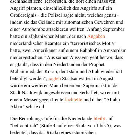
dschihadistische Terroristen, die dort einen massiven
Angriff planten, einschließlich des Angriffs auf ein
Großereignis - die Polizei sagte nicht, welches genau -
indem sie das Gelände mit automatischen Gewehren und
einer Autobombe attackieren wollten. Anfang September
hatte ein afghanischer Mann, der nach
Angaben
niederländischer Beamter ein "terroristisches Motiv"
hatte, zwei Amerikaner auf einem Bahnhof in Amsterdam
niedergestochen. "Aus seinen Aussagen geht hervor, dass
er glaubt, dass in den Niederlanden der Prophet
Mohammed, der Koran, der Islam und Allah wiederholt
beleidigt werden",
sagten
Staatsanwälte. Im August
wurde ein weiterer Mann bei einem Supermarkt in der
Stadt Naaldwijk angeschossen und verhaftet, wo er mit
einem Messer gegen Leute
fuchtelte
und dabei "Allahu
Akbar" schrie.dd
Die Bedrohungsstufe für die Niederlande
bleibt
auf
"beträchtlich" (Stufe 4 auf einer Skala von 1 bis 5), was
bedeutet, dass das Risiko eines islamischen