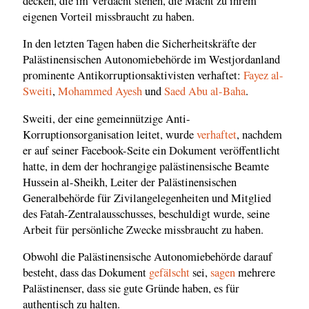
decken, die im Verdacht stehen, die Macht zu ihrem
eigenen Vorteil missbraucht zu haben.
In den letzten Tagen haben die Sicherheitskräfte der
Palästinensischen Autonomiebehörde im Westjordanland
prominente Antikorruptionsaktivisten verhaftet:
Fayez al-
Sweiti
,
Mohammed Ayesh
und
Saed Abu al-Baha
.
Sweiti, der eine gemeinnützige Anti-
Korruptionsorganisation leitet, wurde
verhaftet
, nachdem
er auf seiner Facebook-Seite ein Dokument veröffentlicht
hatte, in dem der hochrangige palästinensische Beamte
Hussein al-Sheikh, Leiter der Palästinensischen
Generalbehörde für Zivilangelegenheiten und Mitglied
des Fatah-Zentralausschusses, beschuldigt wurde, seine
Arbeit für persönliche Zwecke missbraucht zu haben.
Obwohl die Palästinensische Autonomiebehörde darauf
besteht, dass das Dokument
gefälscht
sei,
sagen
mehrere
Palästinenser, dass sie gute Gründe haben, es für
authentisch zu halten.