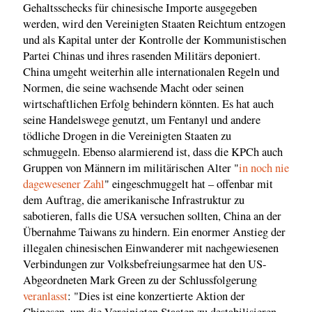
Gehaltsschecks für chinesische Importe ausgegeben
werden, wird den Vereinigten Staaten Reichtum entzogen
und als Kapital unter der Kontrolle der Kommunistischen
Partei Chinas und ihres rasenden Militärs deponiert.
China umgeht weiterhin alle internationalen Regeln und
Normen, die seine wachsende Macht oder seinen
wirtschaftlichen Erfolg behindern könnten. Es hat auch
seine Handelswege genutzt, um Fentanyl und andere
tödliche Drogen in die Vereinigten Staaten zu
schmuggeln. Ebenso alarmierend ist, dass die KPCh auch
Gruppen von Männern im militärischen Alter "
in noch nie
dagewesener Zahl
" eingeschmuggelt hat – offenbar mit
dem Auftrag, die amerikanische Infrastruktur zu
sabotieren, falls die USA versuchen sollten, China an der
Übernahme Taiwans zu hindern. Ein enormer Anstieg der
illegalen chinesischen Einwanderer mit nachgewiesenen
Verbindungen zur Volksbefreiungsarmee hat den US-
Abgeordneten Mark Green zu der Schlussfolgerung
veranlasst
: "Dies ist eine konzertierte Aktion der
Chinesen, um die Vereinigten Staaten zu destabilisieren,