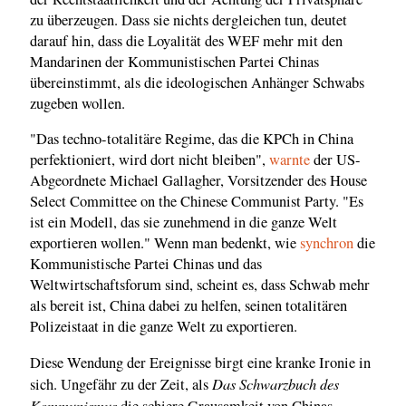
zu überzeugen. Dass sie nichts dergleichen tun, deutet
darauf hin, dass die Loyalität des WEF mehr mit den
Mandarinen der Kommunistischen Partei Chinas
übereinstimmt, als die ideologischen Anhänger Schwabs
zugeben wollen.
"Das techno-totalitäre Regime, das die KPCh in China
perfektioniert, wird dort nicht bleiben",
warnte
der US-
Abgeordnete Michael Gallagher, Vorsitzender des House
Select Committee on the Chinese Communist Party. "Es
ist ein Modell, das sie zunehmend in die ganze Welt
exportieren wollen." Wenn man bedenkt, wie
synchron
die
Kommunistische Partei Chinas und das
Weltwirtschaftsforum sind, scheint es, dass Schwab mehr
als bereit ist, China dabei zu helfen, seinen totalitären
Polizeistaat in die ganze Welt zu exportieren.
Diese Wendung der Ereignisse birgt eine kranke Ironie in
Das Schwarzbuch des
sich. Ungefähr zu der Zeit, als
Kommunismus
die schiere Grausamkeit von Chinas