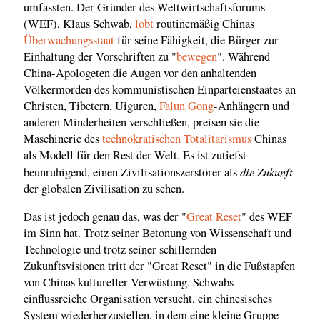
umfassten. Der Gründer des Weltwirtschaftsforums
(WEF), Klaus Schwab,
lobt
routinemäßig Chinas
Überwachungsstaat
für seine Fähigkeit, die Bürger zur
Einhaltung der Vorschriften zu "
bewegen
". Während
China-Apologeten die Augen vor den anhaltenden
Völkermorden des kommunistischen Einparteienstaates an
Christen, Tibetern, Uiguren,
Falun Gong
-Anhängern und
anderen Minderheiten verschließen, preisen sie die
Maschinerie des
technokratischen Totalitarismus
Chinas
als Modell für den Rest der Welt. Es ist zutiefst
die Zukunft
beunruhigend, einen Zivilisationszerstörer als
der globalen Zivilisation zu sehen.
Das ist jedoch genau das, was der "
Great Reset
" des WEF
im Sinn hat. Trotz seiner Betonung von Wissenschaft und
Technologie und trotz seiner schillernden
Zukunftsvisionen tritt der "Great Reset" in die Fußstapfen
von Chinas kultureller Verwüstung. Schwabs
einflussreiche Organisation versucht, ein chinesisches
System wiederherzustellen, in dem eine kleine Gruppe