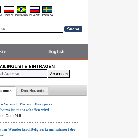
ds
Polski
Português
Pyccĸий
Svenska
ste
English
MAILINGLISTE EINTRAGEN
elesen
Das Neueste
en Sie nach Warum: Europa es
herweise nicht schaffen wird
ieu Godefridi
 im Wunderland Belgien kriminalisiert die
eit