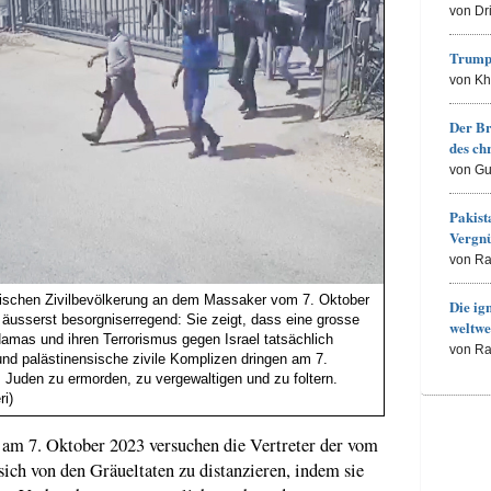
von Dr
Trump
von K
Der Br
des ch
von Gu
Pakist
Vergn
von R
nsischen Zivilbevölkerung an dem Massaker vom 7. Oktober
Die ig
h äusserst besorgniserregend: Sie zeigt, dass eine grosse
weltwe
amas und ihren Terrorismus gegen Israel tatsächlich
von R
 und palästinensische zivile Komplizen dringen am 7.
 Juden zu ermorden, zu vergewaltigen und zu foltern.
ri)
 am 7. Oktober 2023 versuchen die Vertreter der vom
 sich von den Gräueltaten zu distanzieren, indem sie