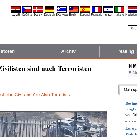
العربية
Čeština
Dansk
Deutsch
Ελληνικά
English
Español
Français
עברית
Italiano
Nederlan
utoren
Archiv
Mailingli
IN 
ivilisten sind auch Terroristen
Meistg
tinian Civilians Are Also Terrorists
Rechn
möglic
von Dr
Europa
Wahrh