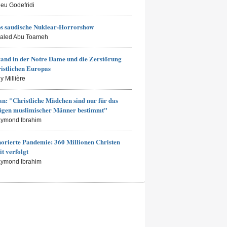
ieu Godefridi
s saudische Nuklear-Horrorshow
haled Abu Toameh
and in der Notre Dame und die Zerstörung
ristlichen Europas
y Millière
an: "Christliche Mädchen sind nur für das
ügen muslimischer Männer bestimmt"
aymond Ibrahim
norierte Pandemie: 360 Millionen Christen
it verfolgt
aymond Ibrahim