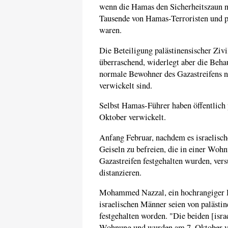
wenn die Hamas den Sicherheitszaun nic
Tausende von Hamas-Terroristen und pa
waren.
Die Beteiligung palästinensischer Zivil
überraschend, widerlegt aber die Beh
normale Bewohner des Gazastreifens n
verwickelt sind.
Selbst Hamas-Führer haben öffentlich p
Oktober verwickelt.
Anfang Februar, nachdem es israelisch
Geiseln zu befreien, die in einer Woh
Gazastreifen festgehalten wurden, ver
distanzieren.
Mohammed Nazzal, ein hochrangiger
israelischen Männer seien von palästi
festgehalten worden. "Die beiden [isra
Wohnung und wurden am 7. Oktober v