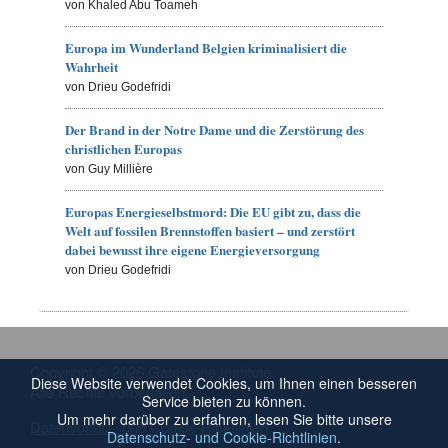
von Khaled Abu Toameh
Europa im Wunderland Belgien kriminalisiert die
Wahrheit
von Drieu Godefridi
Der Brand in der Notre Dame und die Zerstörung des
christlichen Europas
von Guy Millière
Europas Energieselbstmord: Die EU gibt zu, dass die
Welt auf fossilen Brennstoffen basiert – und zerstört
dabei bewusst ihre eigene Energieversorgung
von Drieu Godefridi
Copyright © 2026 Gatestone Institute.
Diese Website verwendet Cookies, um Ihnen einen besseren
Alle Rechte vorbehalten.
Service bieten zu können.
Um mehr darüber zu erfahren, lesen Sie bitte unsere
Datenschutz- und Cookie-Richtlinien
Datenschutz- und Cookie-Richtlinien
.