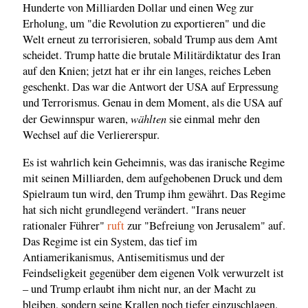
Hunderte von Milliarden Dollar und einen Weg zur
Erholung, um "die Revolution zu exportieren" und die
Welt erneut zu terrorisieren, sobald Trump aus dem Amt
scheidet. Trump hatte die brutale Militärdiktatur des Iran
auf den Knien; jetzt hat er ihr ein langes, reiches Leben
geschenkt. Das war die Antwort der USA auf Erpressung
und Terrorismus. Genau in dem Moment, als die USA auf
wählten
der Gewinnspur waren,
sie einmal mehr den
Wechsel auf die Verliererspur.
Es ist wahrlich kein Geheimnis, was das iranische Regime
mit seinen Milliarden, dem aufgehobenen Druck und dem
Spielraum tun wird, den Trump ihm gewährt. Das Regime
hat sich nicht grundlegend verändert. "Irans neuer
rationaler Führer"
ruft
zur "Befreiung von Jerusalem" auf.
Das Regime ist ein System, das tief im
Antiamerikanismus, Antisemitismus und der
Feindseligkeit gegenüber dem eigenen Volk verwurzelt ist
– und Trump erlaubt ihm nicht nur, an der Macht zu
bleiben, sondern seine Krallen noch tiefer einzuschlagen.