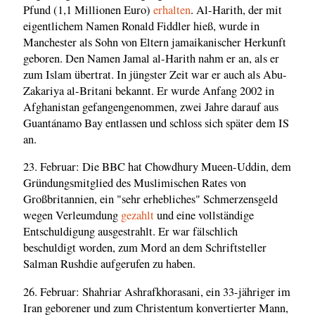
Pfund (1,1 Millionen Euro)
erhalten
. Al-Harith, der mit
eigentlichem Namen Ronald Fiddler hieß, wurde in
Manchester als Sohn von Eltern jamaikanischer Herkunft
geboren. Den Namen Jamal al-Harith nahm er an, als er
zum Islam übertrat. In jüngster Zeit war er auch als Abu-
Zakariya al-Britani bekannt. Er wurde Anfang 2002 in
Afghanistan gefangengenommen, zwei Jahre darauf aus
Guantánamo Bay entlassen und schloss sich später dem IS
an.
23. Februar: Die BBC hat Chowdhury Mueen-Uddin, dem
Gründungsmitglied des Muslimischen Rates von
Großbritannien, ein "sehr erhebliches" Schmerzensgeld
wegen Verleumdung
gezahlt
und eine vollständige
Entschuldigung ausgestrahlt. Er war fälschlich
beschuldigt worden, zum Mord an dem Schriftsteller
Salman Rushdie aufgerufen zu haben.
26. Februar: Shahriar Ashrafkhorasani, ein 33-jähriger im
Iran geborener und zum Christentum konvertierter Mann,