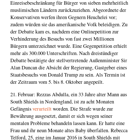
Einreisebeschränkung für Bürger von sieben mehrheitlich
muslimischen Ländern zurückzuziehen. Abgeordnete der
Konservativen werfen ihren Gegnern Heuchelei vor;
zudem würden sie das amerikanische Volk beleidigen. Zu
der Debatte kam es, nachdem eine Onlinepetition zur
Verhinderung des Besuchs von fast zwei Millionen
Bürgern unterzeichnet wurde. Eine Gegenpetition erhielt
mehr als 300.000 Unterschriften. Nach dreistündiger
Debatte bestätigte der stellvertretende Außenminister Sir
Alan Duncan die Absicht der Regierung, Gastgeber eines
Staatsbesuchs von Donald Trump zu sein. Als Termin ist
der Zeitraum vom 5. bis 8. Oktober angepeilt.
21. Februar: Rezzas Abdulla, ein 33 Jahre alter Mann aus
South Shields in Nordengland, ist zu acht Monaten
Gefängnis
verurteilt
worden. Die Strafe wurde zur
Bewährung ausgesetzt, damit er sich wegen seiner
mentalen Probleme behandeln lassen kann. Er hatte eine
Frau und ihr neun Monate altes Baby überfallen. Rebecca
Telford, 25, ging im Januar 2016 in South Shields mit