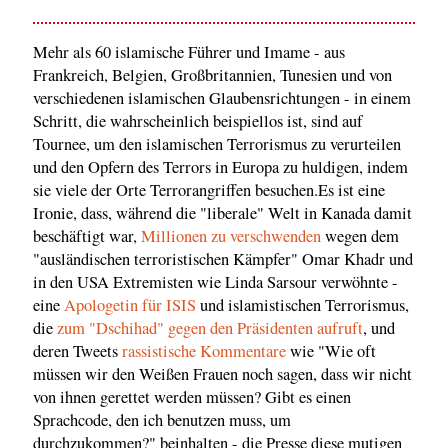
Mehr als 60 islamische Führer und Imame - aus
Frankreich, Belgien, Großbritannien, Tunesien und von
verschiedenen islamischen Glaubensrichtungen - in einem
Schritt, die wahrscheinlich beispiellos ist, sind auf
Tournee, um den islamischen Terrorismus zu verurteilen
und den Opfern des Terrors in Europa zu huldigen, indem
sie viele der Orte Terrorangriffen besuchen.Es ist eine
Ironie, dass, während die "liberale" Welt in Kanada damit
beschäftigt war,
Millionen zu verschwenden
wegen dem
"ausländischen terroristischen Kämpfer" Omar Khadr und
in den USA Extremisten wie Linda Sarsour verwöhnte -
eine
Apologetin für ISIS
und islamistischen Terrorismus,
die
zum "Dschihad" gegen den Präsidenten aufruft
, und
deren Tweets
rassistische Kommentare
wie "Wie oft
müssen wir den Weißen Frauen noch sagen, dass wir nicht
von ihnen gerettet werden müssen? Gibt es einen
Sprachcode, den ich benutzen muss, um
durchzukommen?" beinhalten - die Presse diese mutigen