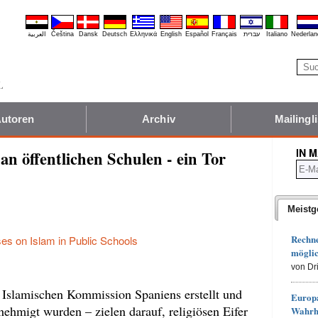
العربية
Čeština
Dansk
Deutsch
Ελληνικά
English
Español
Français
עברית
Italiano
Nederlan
utoren
Archiv
Mailingli
IN 
an öffentlichen Schulen - ein Tor
Meistg
Rechn
es on Islam in Public Schools
möglic
von Dr
r Islamischen Kommission Spaniens erstellt und
Europa
hmigt wurden – zielen darauf, religiösen Eifer
Wahrh