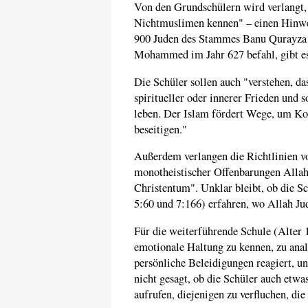
Von den Grundschülern wird verlangt,
Nichtmuslimen kennen" – einen Hinwei
900 Juden des Stammes Banu Qurayza 
Mohammed im Jahr 627 befahl, gibt es 
Die Schüler sollen auch "verstehen, das
spiritueller oder innerer Frieden und s
leben. Der Islam fördert Wege, um Kon
beseitigen."
Außerdem verlangen die Richtlinien v
monotheistischer Offenbarungen Allahs
Christentum". Unklar bleibt, ob die S
5:60 und 7:166) erfahren, wo Allah Ju
Für die weiterführende Schule (Alter 1
emotionale Haltung zu kennen, zu ana
persönliche Beleidigungen reagiert, u
nicht gesagt, ob die Schüler auch etwa
aufrufen, diejenigen zu verfluchen, di