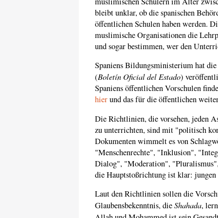
muslimischen Schülern im Alter zwis
bleibt unklar, ob die spanischen Behör
öffentlichen Schulen haben werden. D
muslimische Organisationen die Lehrp
und sogar bestimmen, wer den Unterric
Spaniens Bildungsministerium hat die 
Boletín Oficial del Estado
(
) veröffent
Spaniens öffentlichen Vorschulen fin
hier
und das für die öffentlichen weit
Die Richtlinien, die vorsehen, jeden 
zu unterrichten, sind mit "politisch k
Dokumenten wimmelt es von Schlagwört
"Menschenrechte", "Inklusion", "Integr
Dialog", "Moderation", "Pluralismus",
die Hauptstoßrichtung ist klar: junge
Laut den Richtlinien sollen die Vorsch
Shahada
Glaubensbekenntnis, die
, ler
Allah und Mohammed ist sein Gesandt