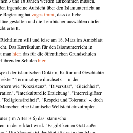
chen 3 und 18 Jahren werden aufkommen müssen,
den irgendeine Aufsicht über den Islamunterricht an
ie Regierung hat
zugestimmt
, dass örtliche
läne gestalten und die Lehrbücher auswählen dürfen
ht erteilt.
Richtlinien still und leise am 18. März im Amtsblatt
licht. Das Kurrikulum für den Islamunterricht in
det man
hier
; das für die öffentlichen Grundschulen
erführenden Schulen
hier
.
Aspekt der islamischen Doktrin, Kultur und Geschichte
orrekter" Terminologie durchsetzt – in den
ern wie "Koexistenz", "Diversität", "Gleichheit",
ation", "interkulturelle Erziehung", "interreligiöser
 "Religionsfreiheit", "Respekt und Toleranz" –, doch
n Menschen eine islamische Weltsicht einzuimpfen.
üler (im Alter 3-6) das islamische
nen, in der erklärt wird: "Es gibt keinen Gott außer
Shahada
er." Die
ist das Eintrittstor in den Islam: