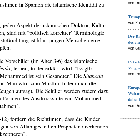
slimen in Spanien die islamische Identität zu
von Dr
Trump
von K
n, jeden Aspekt der islamischen Doktrin, Kultur
n, sind mit "politisch korrekter" Terminologie
Der Br
tstoßrichtung ist klar: jungen Menschen eine
des ch
pfen.
von Gu
ie Vorschüler (im Alter 3-6) das islamische
Pakist
hada
, lernen, in der erklärt wird: "Es gibt
Vergn
von R
 Mohammed ist sein Gesandter." Die
Shahada
Islam: Man wird zum Muslim, indem man die
Europa
Zeugen aufsagt. Die Schüler werden zudem dazu
Welt a
nen Formen des Ausdrucks die von Mohammed
dabei 
uahmen".
von Dr
12) fordern die Richtlinien, dass die Kinder
gen von Allah gesandten Propheten anerkennen
kzeptieren".