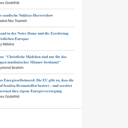
ieu Godefridi
s saudische Nuklear-Horrorshow
haled Abu Toameh
and in der Notre Dame und die Zerstörung
ristlichen Europas
y Millière
an: "Christliche Mädchen sind nur für das
ügen muslimischer Männer bestimmt"
aymond Ibrahim
s Energieselbstmord: Die EU gibt zu, dass die
uf fossilen Brennstoffen basiert – und zerstört
bewusst ihre eigene Energieversorgung
ieu Godefridi