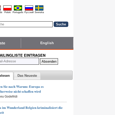
ds
Polski
Português
Pyccĸий
Svenska
ste
English
MAILINGLISTE EINTRAGEN
elesen
Das Neueste
en Sie nach Warum: Europa es
herweise nicht schaffen wird
ieu Godefridi
 im Wunderland Belgien kriminalisiert die
eit