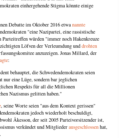
mokraten einhergehende Stigma könnte einige
enen Debatte im Oktober 2016 etwa
nannte
demokraten "eine Nazipartei, eine rassistische
n Parteitreffen würden "immer noch Hakenkreuze
zichtigten Löfven der Verleumdung und
drohten
fassungskomitee anzuzeigen. Jonas Millard, der
agte
:
dent behauptet, die Schwedendemokraten seien
ht nur eine Lüge, sondern bar jeglichen
lichen Respekts für all die Millionen
chen Nazismus gelitten haben."
e
, seine Worte seien "aus dem Kontext gerissen"
dendemokraten jedoch wiederholt beschuldigt,
wohl Åkesson, der seit 2005 Parteivorsitzender ist,
assismus verkündet und Mitglieder
ausgeschlossen
hat,
.