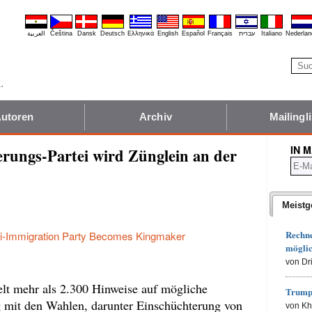
العربية
Čeština
Dansk
Deutsch
Ελληνικά
English
Español
Français
עברית
Italiano
Nederlan
utoren
Archiv
Mailingli
IN 
rungs-Partei wird Zünglein an der
Meistg
Rechn
i-Immigration Party Becomes Kingmaker
möglic
von Dr
elt mehr als 2.300 Hinweise auf mögliche
Trump
 mit den Wahlen, darunter Einschüchterung von
von K