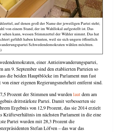
hlzettel, auf denen groß der Name der jeweiligen Partei steht;
l von einem Stand, der im Wahllokal aufgestellt ist. Das
eder sehen kann, wessen Stimmzettel der Wähler nimmt. Das hat
chtert gefühlt haben könnten, weil sie sich ungern öffentlich
einwanderungspartei Schwedendemokraten wählen möchten.
)
hwedendemokraten, einer Antieinwanderungspartei,
 am 9. September sind den etablierten Parteien so
ss die beiden Hauptblöcke im Parlament nun fast
t von einer eigenen Regierungsmehrheit entfernt sind.
17,5 Prozent der Stimmen und wurden
laut
dem am
ebnis drittstärkste Partei. Damit verbesserten sie
hrem Ergebnis von 12,9 Prozent, das sie 2014 erzielt
as Kräfteverhältnis im nächsten Parlament in die eine
kste Partei wurden mit 28,3 Prozent die
terpräsidenten Stefan Löfven – das war das