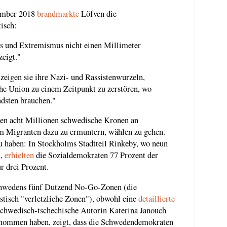
tember 2018
brandmarkte
Löfven die
isch:
s und Extremismus nicht einen Millimeter
zeigt."
eigen sie ihre Nazi- und Rassistenwurzeln,
che Union zu einem Zeitpunkt zu zerstören, wo
dsten brauchen."
en acht Millionen schwedische Kronen an
m Migranten dazu zu ermuntern, wählen zu gehen.
zu haben: In Stockholms Stadtteil Rinkeby, wo neun
d,
erhielten
die Sozialdemokraten 77 Prozent der
 drei Prozent.
hwedens fünf Dutzend No-Go-Zonen (die
tisch "verletzliche Zonen"), obwohl eine
detaillierte
schwedisch-tschechische Autorin Katerina Janouch
enommen haben, zeigt, dass die Schwedendemokraten