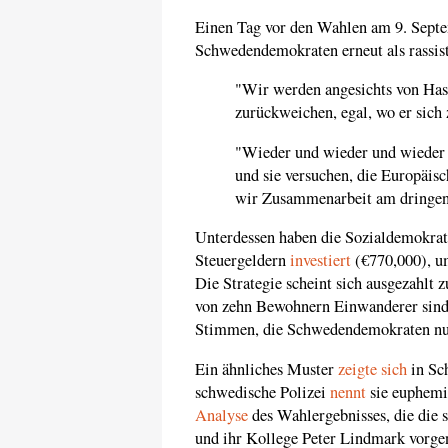
Einen Tag vor den Wahlen am 9. Sep
Schwedendemokraten erneut als rassist
"Wir werden angesichts von Has
zurückweichen, egal, wo er sich 
"Wieder und wieder und wieder z
und sie versuchen, die Europäis
wir Zusammenarbeit am dringen
Unterdessen haben die Sozialdemokrat
Steuergeldern
investiert
(€770,000), u
Die Strategie scheint sich ausgezahlt 
von zehn Bewohnern Einwanderer sin
Stimmen, die Schwedendemokraten nur
Ein ähnliches Muster
zeigte sich
in Sc
schwedische Polizei
nennt
sie euphemis
Analyse
des Wahlergebnisses, die die 
und ihr Kollege Peter Lindmark vorg