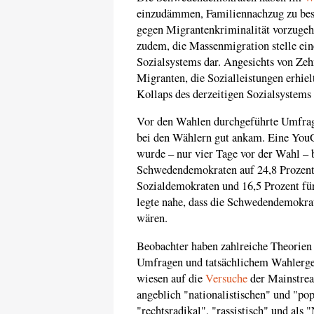
einzudämmen, Familiennachzug zu bes
gegen Migrantenkriminalität vorzugeh
zudem, die Massenmigration stelle ein
Sozialsystems dar. Angesichts von Zeh
Migranten, die Sozialleistungen erhiel
Kollaps des derzeitigen Sozialsystems
Vor den Wahlen durchgeführte Umfrage
bei den Wählern gut ankam. Eine You
wurde – nur vier Tage vor der Wahl – b
Schwedendemokraten auf 24,8 Prozent, 
Sozialdemokraten und 16,5 Prozent f
legte nahe, dass die Schwedendemokrat
wären.
Beobachter haben zahlreiche Theorien 
Umfragen und tatsächlichem Wahlerge
wiesen auf die
Versuche
der Mainstrea
angeblich "nationalistischen" und "po
"rechtsradikal", "rassistisch" und als 