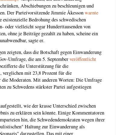
chränken, Abschiebungen zu beschleunigen und
en. Der Parteivorsitzende Jimmie Åkesson
warnte
e existenzielle Bedrohung des schwedischen
n- oder vielleicht sogar Hunderttausenden von
ten, ohne je Beiträge gezahlt zu haben, scheine ein
 unabwendbar, sagte er.
n zeigten, dass die Botschaft gegen Einwanderung
Gov-Umfrage, die am 5. September
veröffentlicht
ezifferte die Unterstützung für die
verglichen mit 23,8 Prozent für die
ür die Moderaten. Mit anderen Worten: Die Umfrage
en zu Schwedens stärkster Partei aufgestiegen
aufgestellt, wie der krasse Unterschied zwischen
bnis zu erklären sein könnte. Einige Kommentatoren
mparteien hin, die Schwedendemokraten wegen ihrer
pulistischen" Haltung zur Einwanderung als
"Neonazis" darzustellen. Das mit einer