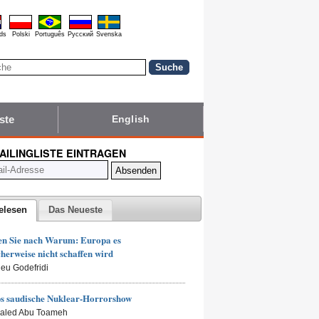
ds
Polski
Português
Pyccĸий
Svenska
ste
English
MAILINGLISTE EINTRAGEN
elesen
Das Neueste
en Sie nach Warum: Europa es
herweise nicht schaffen wird
ieu Godefridi
s saudische Nuklear-Horrorshow
haled Abu Toameh