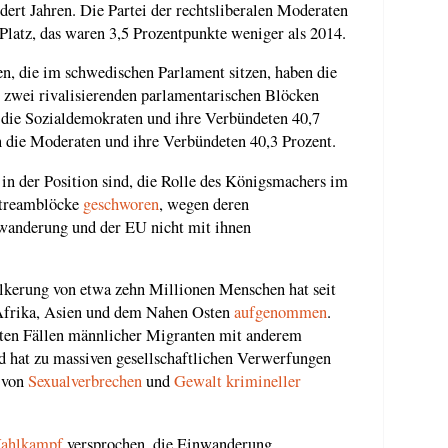
dert Jahren. Die Partei der rechtsliberalen Moderaten
Platz, das waren 3,5 Prozentpunkte weniger als 2014.
en, die im schwedischen Parlament sitzen, haben die
 in zwei rivalisierenden parlamentarischen Blöcken
 die Sozialdemokraten und ihre Verbündeten 40,7
 die Moderaten und ihre Verbündeten 40,3 Prozent.
 der Position sind, die Rolle des Königsmachers im
streamblöcke
geschworen
, wegen deren
nwanderung und der EU nicht mit ihnen
kerung von etwa zehn Millionen Menschen hat seit
Afrika, Asien und dem Nahen Osten
aufgenommen
.
isten Fällen männlicher Migranten mit anderem
d hat zu massiven gesellschaftlichen Verwerfungen
l von
Sexualverbrechen
und
Gewalt krimineller
ahlkampf
versprochen, die Einwanderung