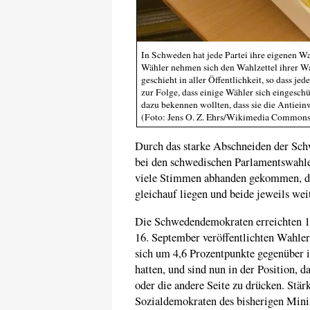
In Schweden hat jede Partei ihre eigenen Wa
Wähler nehmen sich den Wahlzettel ihrer Wah
geschieht in aller Öffentlichkeit, so dass j
zur Folge, dass einige Wähler sich eingeschü
dazu bekennen wollten, dass sie die Anti
(Foto: Jens O. Z. Ehrs/Wikimedia Commons
Durch das starke Abschneiden der Sc
bei den schwedischen Parlamentswahlen
viele Stimmen abhanden gekommen, da
gleichauf liegen und beide jeweils wei
Die Schwedendemokraten erreichten 
16. September veröffentlichten Wahlerg
sich um 4,6 Prozentpunkte gegenüber i
hatten, und sind nun in der Position, d
oder die andere Seite zu drücken. Stär
Sozialdemokraten des bisherigen Minis