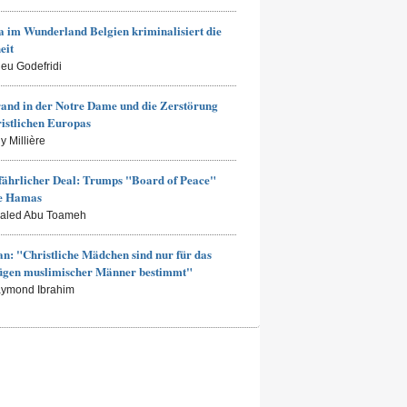
 im Wunderland Belgien kriminalisiert die
eit
ieu Godefridi
and in der Notre Dame und die Zerstörung
ristlichen Europas
y Millière
fährlicher Deal: Trumps "Board of Peace"
ie Hamas
haled Abu Toameh
an: "Christliche Mädchen sind nur für das
ügen muslimischer Männer bestimmt"
aymond Ibrahim