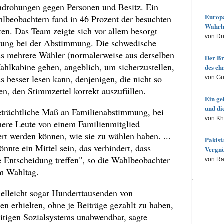
ndrohungen gegen Personen und Besitz. Ein
Europa
hlbeobachtern fand in 46 Prozent der besuchten
Wahrh
en. Das Team zeigte sich vor allem besorgt
von Dr
tung bei der Abstimmung. Die schwedische
ss mehrere Wähler (normalerweise aus derselben
Der Br
hlkabine gehen, angeblich, um sicherzustellen,
des ch
s besser lesen kann, denjenigen, die nicht so
von Gu
en, den Stimmzettel korrekt auszufüllen.
Ein ge
und d
beträchtliche Maß an Familienabstimmung, bei
von K
here Leute von einem Familienmitglied
iert werden können, wie sie zu wählen haben. ...
Pakist
nnte ein Mittel sein, das verhindert, dass
Vergn
ne Entscheidung treffen", so die Wahlbeobachter
von R
 Wahltag.
elleicht sogar Hunderttausenden von
en erhielten, ohne je Beiträge gezahlt zu haben,
eitigen Sozialsystems unabwendbar, sagte