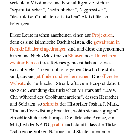
verteufeln Missionare und beschuldigen sie, sich an
"separatistischen", "bedrohlichen", "aggressiven",
"destruktiven" und "terroristischen" Aktivitäten zu
beteiligen.
Diese Leute machen anscheinen einen auf
Projektion
,
denn es sind islamische Dschihadisten, die
gewaltsam in
fremde Länder eingedrungen
sind und diese eingenommen
haben und Nicht-Muslime zu
Sklaven
oder
Untertanen
zweiter Klasse
ihres Reiches gemacht haben - etwas,
worauf viele Türken in ihrer eigenen Geschichte stolz
sind, das sie
gut finden und verherrlichen
. Die
offizielle
Website
der türkischen Streitkräfte zum Beispiel datiert
stolz die Gründung des türkischen Militärs auf "209 v.
Chr. während des Großhunnenreichs", dessen Herrscher
und Soldaten, so
schreibt
der Historiker Joshua J. Mark,
"Tod und Verwüstung brachten, wohin sie auch gingen",
einschließlich nach Europa. Die türkische Armee, ein
Mitglied der NATO,
prahlt
auch damit, dass die Türken
"zahlreiche Völker, Nationen und Staaten über eine