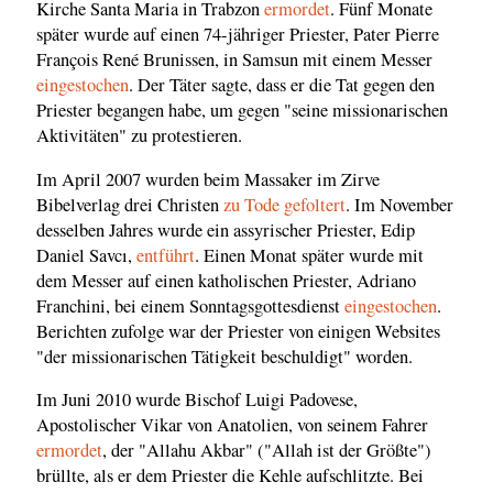
Kirche Santa Maria in Trabzon
ermordet
. Fünf Monate
später wurde auf einen 74-jähriger Priester, Pater Pierre
François René Brunissen, in Samsun mit einem Messer
eingestochen
. Der Täter sagte, dass er die Tat gegen den
Priester begangen habe, um gegen "seine missionarischen
Aktivitäten" zu protestieren.
Im April 2007 wurden beim Massaker im Zirve
Bibelverlag drei Christen
zu Tode gefoltert
. Im November
desselben Jahres wurde ein assyrischer Priester, Edip
Daniel Savcı,
entführt
. Einen Monat später wurde mit
dem Messer auf einen katholischen Priester, Adriano
Franchini, bei einem Sonntagsgottesdienst
eingestochen
.
Berichten zufolge war der Priester von einigen Websites
"der missionarischen Tätigkeit beschuldigt" worden.
Im Juni 2010 wurde Bischof Luigi Padovese,
Apostolischer Vikar von Anatolien, von seinem Fahrer
ermordet
, der "Allahu Akbar" ("Allah ist der Größte")
brüllte, als er dem Priester die Kehle aufschlitzte. Bei