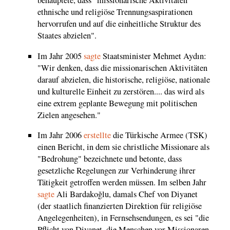
behauptete, dass "missionarische Aktivitäten
ethnische und religiöse Trennungsaspirationen
hervorrufen und auf die einheitliche Struktur des
Staates abzielen".
Im Jahr 2005
sagte
Staatsminister Mehmet Aydın:
"Wir denken, dass die missionarischen Aktivitäten
darauf abzielen, die historische, religiöse, nationale
und kulturelle Einheit zu zerstören.... das wird als
eine extrem geplante Bewegung mit politischen
Zielen angesehen."
Im Jahr 2006
erstellte
die Türkische Armee (TSK)
einen Bericht, in dem sie christliche Missionare als
"Bedrohung" bezeichnete und betonte, dass
gesetzliche Regelungen zur Verhinderung ihrer
Tätigkeit getroffen werden müssen. Im selben Jahr
sagte
Ali Bardakoğlu, damals Chef von Diyanet
(der staatlich finanzierten Direktion für religiöse
Angelegenheiten), in Fernsehsendungen, es sei "die
Pflicht von Diyanet, die Menschen vor Missionaren