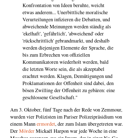
Konfrontation von Ideen beruhte, weicht
etwas anderem... Unerbittliche moralische
Verurteilungen infizieren die Debatten, und
abweichende Meinungen werden ständig als
'ekelhaft', 'gefährlich', 'abweichend' oder
'rückschrittlich' gebrandmarkt, und deshalb
werden diejenigen Elemente der Sprache, die
bis zum Erbrechen von offiziellen
Kommunikatoren wiederholt werden, bald
die letzten Worte sein, die als akzeptabel
erachtet werden. Klagen, Demütigungen und
Proklamationen der Offenheit sind dabei, den
bösen Zwilling der Offenheit zu gebären: eine
geschlossene Gesellschaft."
Am 3. Oktober, fünf Tage nach der Rede von Zemmour,
wurden vier Polizisten im Pariser Polizeipräsidium von
einem Mann
ermordet
, der zum Islam übergetreten war.
Der
Mörder
Mickaël Harpon war jede Woche in eine
Moschee gegangen, wo ein Imam, der in einer No-Go-