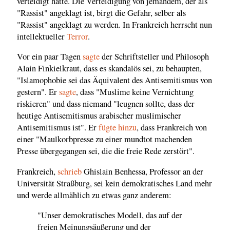
verteidigt hatte. Die Verteidigung von jemandem, der als
"Rassist" angeklagt ist, birgt die Gefahr, selber als
"Rassist" angeklagt zu werden. In Frankreich herrscht nun
intellektueller
Terror
.
Vor ein paar Tagen
sagte
der Schriftsteller und Philosoph
Alain Finkielkraut, dass es skandalös sei, zu behaupten,
"Islamophobie sei das Äquivalent des Antisemitismus von
gestern". Er
sagte
, dass "Muslime keine Vernichtung
riskieren" und dass niemand "leugnen sollte, dass der
heutige Antisemitismus arabischer muslimischer
Antisemitismus ist". Er
fügte hinzu
, dass Frankreich von
einer "Maulkorbpresse zu einer mundtot machenden
Presse übergegangen sei, die die freie Rede zerstört".
Frankreich,
schrieb
Ghislain Benhessa, Professor an der
Universität Straßburg, sei kein demokratisches Land mehr
und werde allmählich zu etwas ganz anderem:
"Unser demokratisches Modell, das auf der
freien Meinungsäußerung und der