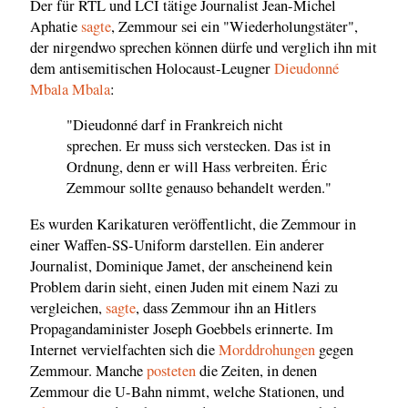
Der für RTL und LCI tätige Journalist Jean-Michel
Aphatie
sagte
, Zemmour sei ein "Wiederholungstäter",
der nirgendwo sprechen können dürfe und verglich ihn mit
dem antisemitischen Holocaust-Leugner
Dieudonné
Mbala Mbala
:
"Dieudonné darf in Frankreich nicht
sprechen. Er muss sich verstecken. Das ist in
Ordnung, denn er will Hass verbreiten. Éric
Zemmour sollte genauso behandelt werden."
Es wurden Karikaturen veröffentlicht, die Zemmour in
einer Waffen-SS-Uniform darstellen. Ein anderer
Journalist, Dominique Jamet, der anscheinend kein
Problem darin sieht, einen Juden mit einem Nazi zu
vergleichen,
sagte
, dass Zemmour ihn an Hitlers
Propagandaminister Joseph Goebbels erinnerte. Im
Internet vervielfachten sich die
Morddrohungen
gegen
Zemmour. Manche
posteten
die Zeiten, in denen
Zemmour die U-Bahn nimmt, welche Stationen, und