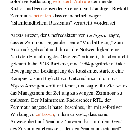
sofortige Entlassung
gefordert
.
Aufrufe
der meisten
Radio- und Fernsehsender zu einem vollständigen Boykott
Zemmours
betonten
, dass er mehrfach wegen
"islamfeindlichem Rassismus" verurteilt worden sei.
Le Figaro
Alexis Brézet, der Chefredakteur von
, sagte,
dass er Zemmour gegenüber seine "Missbilligung" zum
Ausdruck gebracht und ihn an die Notwendigkeit einer
"strikten Einhaltung des Gesetzes" erinnert, ihn aber nicht
gefeuert habe. SOS Racisme, eine 1984 gegründete linke
Bewegung zur Bekämpfung des Rassismus, startete eine
Le
Kampagne zum Boykott von Unternehmen, die in
Figaro
Anzeigen veröffentlichen, und sagte, ihr Ziel sei es,
das Management der Zeitung zu zwingen, Zemmour zu
entlassen. Der Mainstream-Radiosender RTL, der
Zemmour angestellt hatte, beschloss, ihn mit sofortiger
Wirkung zu
entlassen
, indem er sagte, dass seine
Anwesenheit auf Sendung "unvereinbar" mit dem Geist
des Zusammenlebens sei, "der den Sender auszeichnet".