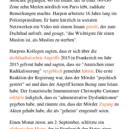
Zone zehn Meilen nördlich von Paris lebt, radikale
Bemerkungen machte. Harpon arbeitete 16 Jahre lang im
Polizeipräsidium. Er hatte kürzlich in sozialen
Netzwerken ein Video mit einem Imam
geteilt
, der zum
Dschihad aufruft, und gesagt, "das Wichtigste für einen
Muslim ist, als Muslim zu sterben".
Harpons Kollegen sagten, dass er sich über die
dschihadistischen Angriffe
2015 in Frankreich im Jahr
2015 gefreut habe und sagten, dass sie "Anzeichen einer
Radikalisierung"
vergeblich
gemeldet
hätten
. Die erste
Reaktion der Regierung war, dass der Mörder "psychisch
gestört" sei und dass der Angriff keinen Bezug zum Islam
habe. Der französische Innenminister Christophe Castaner
erklärte
lediglich, dass es "administrative Dysfunktionen"
gegeben habe, und räumte ein, dass der Mörder
Zugang
zu
Akten gehabt habe, die als "geheim" eingestuft seien.
Einen Monat zuvor, am 2. September, schlitzte ein
afghanischer Mann
, der in Frankreich den Status eines