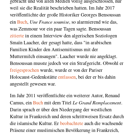
gebracht und von allen Medien völlig ausgeschlossen, nur
weil sie die Realität beschrieben hatten. Im Jahr 2017
veröffentlichte der große Historiker Georges Bensoussan
Une France soumise
ein
Buch
,
, so alarmierend wie das,
was Zemmour vor ein paar Tagen sagte. Bensoussan
zitierte
in einem Interview den algerischen Soziologen
Smaïn Laacher, der gesagt hatte, dass "in arabischen
Familien Kinder den Antisemitismus mit der
Muttermilch einsaugen". Laacher wurde nie angeklagt.
Bensoussan musste jedoch vor ein Strafgericht. Obwohl er
freigesprochen
wurde, wurde er von der Pariser
Holocaust-Gedenkstätte
entlassen
, bei der er bis dahin
angestellt gewesen war.
Im Jahr 2011 veröffentlichte ein weiterer Autor, Renaud
Le Grand Remplacement
Camus, ein
Buch
mit dem Titel
.
Darin sprach er über den Niedergang der westlichen
Kultur in Frankreich und deren schrittweisen Ersatz durch
die islamische Kultur. Er
beobachtete
auch die wachsende
Präsenz einer muslimischen Bevölkerung in Frankreich,