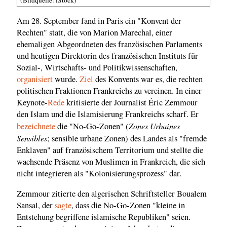
(Bildquelle: iStock)
Am 28. September fand in Paris ein "Konvent der
Rechten" statt, die von Marion Marechal, einer
ehemaligen Abgeordneten des französischen Parlaments
und heutigen Direktorin des französischen Instituts für
Sozial-, Wirtschafts- und Politikwissenschaften,
organisiert
wurde.
Ziel
des Konvents war es, die rechten
politischen Fraktionen Frankreichs zu vereinen. In einer
Keynote-
Rede
kritisierte der Journalist Éric Zemmour
den Islam und die Islamisierung Frankreichs scharf. Er
Zones Urbaines
bezeichnete
die "No-Go-Zonen" (
Sensibles
; sensible urbane Zonen) des Landes als "fremde
Enklaven" auf französischem Territorium und stellte die
wachsende Präsenz von Muslimen in Frankreich, die sich
nicht integrieren als "Kolonisierungsprozess" dar.
Zemmour zitierte den algerischen Schriftsteller Boualem
Sansal, der
sagte
, dass die No-Go-Zonen "kleine in
Entstehung begriffene islamische Republiken" seien.