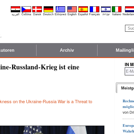
العربية
Čeština
Dansk
Deutsch
Ελληνικά
English
Español
Français
עברית
Italiano
Nederlan
utoren
Archiv
Mailingli
IN 
ne-Russland-Krieg ist eine
Meistg
Rechn
ness on the Ukraine-Russia War is a Threat to
möglic
von Dr
Europa
Wahrh