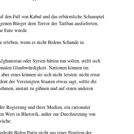
auf den Fall von Kabul und das erbärmliche Schauspiel
eigenen Bürger dem Terror der Taliban auslieferten,
me Ente wurde.
 erleben, wenn es nicht Bidens Schande in
ghanistan oder Syrien hätten tun sollen, stellt sich
ionalen Glaubwürdigkeit. Nationen können im
er eines können sie sich nicht leisten: nicht ernst
t der Vereinigten Staaten etwas sagt, sollte die
ehmen, anstatt zu gähnen und auf einen anderen
der Regierung und ihrer Medien, ein rationaler
nen Wert in Rhetorik, außer zur Durchsetzung von
wäche.
edroht Biden Putin nicht aus einer Position der