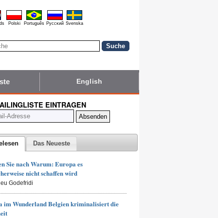
ds
Polski
Português
Pyccĸий
Svenska
ste
English
MAILINGLISTE EINTRAGEN
elesen
Das Neueste
en Sie nach Warum: Europa es
herweise nicht schaffen wird
ieu Godefridi
 im Wunderland Belgien kriminalisiert die
eit