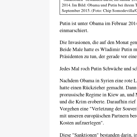
2014. Im Bild: Obama und Putin bei ihrem 
September 2015. (Foto: Chip Somodevilla/
Putin ist unter Obama im Februar 201
einmarschiert.
Die Invasionen, die auf den Monat gena
Beide Male hatte es Wladimir Putin m
Präsidenten zu tun, der gerade vor ein
Jedes Mal roch Putin Schwäche und sc
Nachdem Obama in Syrien eine rote Lin
hatte einen Rückzieher gemacht. Dann f
prorussische Regime in Kiew an, und M
und die Krim eroberte. Daraufhin rief
Vorgehen eine "Verletzung der Souver
mit unseren europäischen Partnern bere
Kosten aufzuerlegen".
Diese "Sanktionen" bestanden darin, im