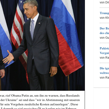
von Dr
Trump
von K
Der Br
des ch
von Gu
Pakist
Vergn
von R
Die ig
weltwe
von R
ar, rief Obama Putin an, um ihn zu warnen, dass Russlands
 der Ukraine" sei und dass "wir in Abstimmung mit unseren
 für sein Vorgehen zusätzliche Kosten aufzuerlegen". Diese
5 doppelt so viel russisches Öl zu kaufen wie im Februar