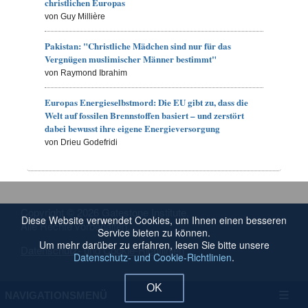
christlichen Europas
von Guy Millière
Pakistan: "Christliche Mädchen sind nur für das
Vergnügen muslimischer Männer bestimmt"
von Raymond Ibrahim
Europas Energieselbstmord: Die EU gibt zu, dass die
Welt auf fossilen Brennstoffen basiert – und zerstört
dabei bewusst ihre eigene Energieversorgung
von Drieu Godefridi
Copyright © 2026 Gatestone Institute.
Diese Website verwendet Cookies, um Ihnen einen besseren
Alle Rechte vorbehalten.
Service bieten zu können.
Um mehr darüber zu erfahren, lesen Sie bitte unsere
Datenschutz- und Cookie-Richtlinien
Datenschutz- und Cookie-Richtlinien
.
OK
NAVIGATIONSMENÜ