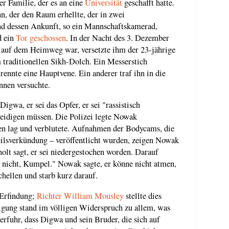
r Familie, der es an eine
Universität
geschafft hatte.
, der den Raum erhellte, der in zwei
und dessen Ankunft, so ein Mannschaftskamerad,
d ein
Tor geschossen
. In der Nacht des 3. Dezember
auf dem Heimweg war, versetzte ihm der 23-jährige
 traditionellen Sikh-Dolch. Ein Messerstich
nnte eine Hauptvene. Ein anderer traf ihn in die
nnen versuchte.
igwa, er sei das Opfer, er sei "rassistisch
teidigen müssen. Die Polizei legte Nowak
en lag und verblutete. Aufnahmen der Bodycams, die
ilsverkündung – veröffentlicht wurden, zeigen Nowak
olt sagt, er sei niedergestochen worden. Darauf
h nicht, Kumpel." Nowak sagte, er könne nicht atmen,
chellen und starb kurz darauf.
 Erfindung;
Richter William Mousley
stellte dies
igung stand im völligen Widerspruch zu allem, was
rfuhr, dass Digwa und sein Bruder, die sich auf