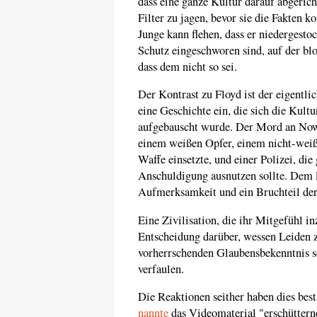
dass eine ganze Kultur darauf abgerich
Filter zu jagen, bevor sie die Fakten k
Junge kann flehen, dass er niedergest
Schutz eingeschworen sind, auf der bl
dass dem nicht so sei.
Der Kontrast zu Floyd ist der eigentli
eine Geschichte ein, die sich die Kult
aufgebauscht wurde. Der Mord an Nowak
einem weißen Opfer, einem nicht-weiß
Waffe einsetzte, und einer Polizei, di
Anschuldigung ausnutzen sollte. Dem E
Aufmerksamkeit und ein Bruchteil der
Eine Zivilisation, die ihr Mitgefühl i
Entscheidung darüber, wessen Leiden z
vorherrschenden Glaubensbekenntnis sc
verfaulen.
Die Reaktionen seither haben dies best
nannte
das Videomaterial "erschüttern