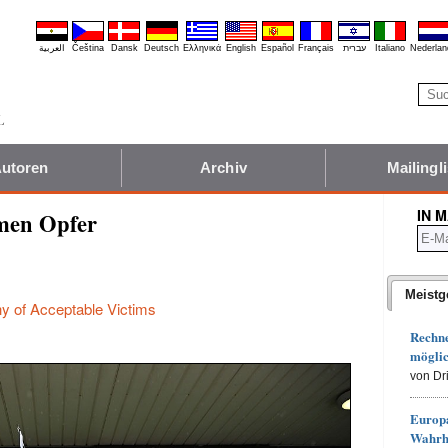
العربية
Čeština
Dansk
Deutsch
Ελληνικά
English
Español
Français
עברית
Italiano
Nederlan
utoren
Archiv
Mailingli
IN 
hmen Opfer
Meistg
y of Acceptable Victims
Rechn
möglic
von Dr
Europa
Wahrh