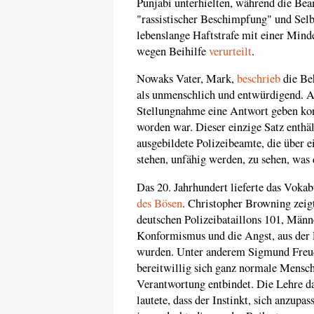
Punjabi unterhielten, während die Bea
"rassistischer Beschimpfung" und Selb
lebenslange Haftstrafe mit einer Mind
wegen Beihilfe
verurteilt
.
Nowaks Vater, Mark,
beschrieb
die Be
als unmenschlich und entwürdigend. An
Stellungnahme eine Antwort geben kon
worden war. Dieser einzige Satz enthä
ausgebildete Polizeibeamte, die über 
stehen, unfähig werden, zu sehen, was 
Das 20. Jahrhundert lieferte das Voka
des Bösen
. Christopher Browning zeigt
deutschen Polizeibataillons 101, Män
Konformismus und die Angst, aus der 
wurden. Unter anderem Sigmund Freud 
bereitwillig sich ganz normale Mensche
Verantwortung entbindet. Die Lehre da
lautete, dass der Instinkt, sich anzupa