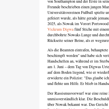
von Southampton und der Erste in seine
Freunde beschrieben einen jungen Mann
Universitätsvereinen Fußball spielte 
gefeiert wurde, als hätte gerade jeman
2025, als Nowak im Vorort Portswood 
Vickrum Digwa
fünf Stiche mit einem
durchbohrte Nowaks Lunge und durchtre
Rückseite seiner Beine, als er wegzure
Als die Beamten eintrafen, behauptete D
beschimpft worden" und habe sich ver
Handschellen an, während er im Sterb
am 1. Juni – dem Tag von Digwas Urte
auf dem Boden liegend, wie er wiederh
erwiderte ein Polizist: "Das glaube ic
und flehte um Hilfe. Er blieb in Hands
Der Rassismusvorwurf war eine reine
unmissverständlich klar. Die Beschuld
über Nowak bekannt war. Das Gericht e