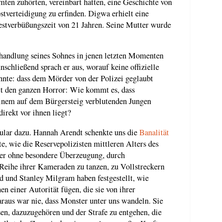
mten zuhörten, vereinbart hatten, eine Geschichte von
stverteidigung zu erfinden. Digwa erhielt eine
estverbüßungszeit von 21 Jahren. Seine Mutter wurde
handlung seines Sohnes in jenen letzten Momenten
schließend sprach er aus, worauf keine offizielle
nte: dass dem Mörder von der Polizei geglaubt
lt den ganzen Horror: Wie kommt es, dass
einem auf dem Bürgersteig verblutenden Jungen
direkt vor ihnen liegt?
bular dazu. Hannah Arendt schenkte uns die
Banalität
e, wie die Reservepolizisten mittleren Alters des
ner ohne besondere Überzeugung, durch
Reihe ihrer Kameraden zu tanzen, zu Vollstreckern
und Stanley Milgram haben festgestellt, wie
n einer Autorität fügen, die sie von ihrer
raus war nie, dass Monster unter uns wandeln. Sie
ssen, dazuzugehören und der Strafe zu entgehen, die