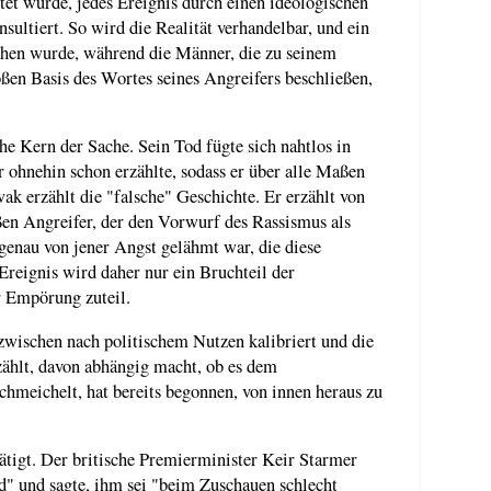
tet wurde, jedes Ereignis durch einen ideologischen
onsultiert. So wird die Realität verhandelbar, und ein
ochen wurde, während die Männer, die zu seinem
oßen Basis des Wortes seines Angreifers beschließen,
che Kern der Sache. Sein Tod fügte sich nahtlos in
ur ohnehin schon erzählte, sodass er über alle Maßen
 erzählt die "falsche" Geschichte. Er erzählt von
en Angreifer, der den Vorwurf des Rassismus als
e genau von jener Angst gelähmt war, die diese
reignis wird daher nur ein Bruchteil der
 Empörung zuteil.
nzwischen nach politischem Nutzen kalibriert und die
ählt, davon abhängig macht, ob es dem
hmeichelt, hat bereits begonnen, von innen heraus zu
ätigt. Der britische Premierminister Keir Starmer
d" und sagte, ihm sei "beim Zuschauen schlecht