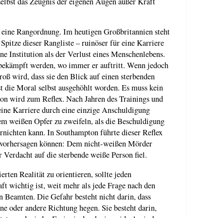
 selbst das Zeugnis der eigenen Augen außer Kraft
n eine Rangordnung. Im heutigen Großbritannien steht
Spitze dieser Rangliste – ruinöser für eine Karriere
ne Institution als der Verlust eines Menschenlebens.
 bekämpft werden, wo immer er auftritt. Wenn jedoch
oß wird, dass sie den Blick auf einen sterbenden
 die Moral selbst ausgehöhlt worden. Es muss kein
ion wird zum Reflex. Nach Jahren des Trainings und
 eine Karriere durch eine einzige Anschuldigung
nem weißen Opfer zu zweifeln, als die Beschuldigung
vernichten kann. In Southampton führte dieser Reflex
e vorhersagen können: Dem nicht-weißen Mörder
Verdacht auf die sterbende weiße Person fiel.
erten Realität zu orientieren, sollte jeden
ft wichtig ist, weit mehr als jede Frage nach den
n Beamten. Die Gefahr besteht nicht darin, dass
ine oder andere Richtung hegen. Sie besteht darin,