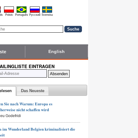
ds
Polski
Português
Pyccĸий
Svenska
ste
English
MAILINGLISTE EINTRAGEN
elesen
Das Neueste
en Sie nach Warum: Europa es
herweise nicht schaffen wird
ieu Godefridi
 im Wunderland Belgien kriminalisiert die
eit