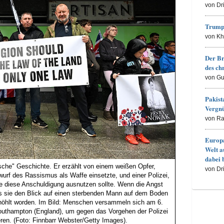
von Dr
Trump
von K
Der Br
des ch
von Gu
Pakist
Vergn
von R
Europa
Welt a
dabei 
sche" Geschichte. Er erzählt von einem weißen Opfer,
von Dr
wurf des Rassismus als Waffe einsetzte, und einer Polizei,
ie diese Anschuldigung ausnutzen sollte. Wenn die Angst
ss sie den Blick auf einen sterbenden Mann auf dem Boden
ehöhlt worden. Im Bild: Menschen versammeln sich am 6.
Southampton (England), um gegen das Vorgehen der Polizei
ren. (Foto: Finnbarr Webster/Getty Images).