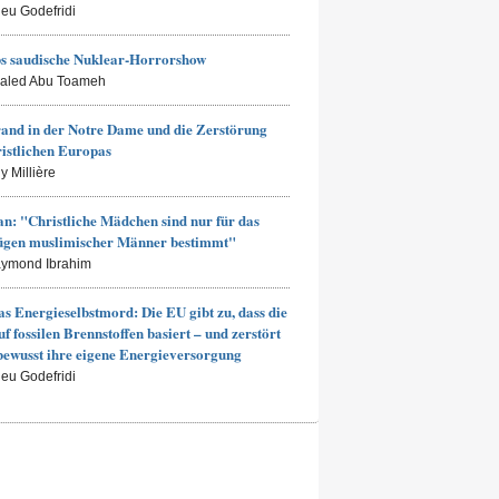
ieu Godefridi
s saudische Nuklear-Horrorshow
haled Abu Toameh
and in der Notre Dame und die Zerstörung
ristlichen Europas
y Millière
an: "Christliche Mädchen sind nur für das
ügen muslimischer Männer bestimmt"
aymond Ibrahim
s Energieselbstmord: Die EU gibt zu, dass die
uf fossilen Brennstoffen basiert – und zerstört
bewusst ihre eigene Energieversorgung
ieu Godefridi