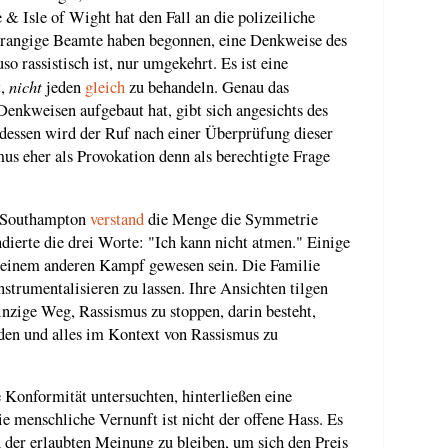
& Isle of Wight hat den Fall an die polizeiliche
hrangige Beamte haben begonnen, eine Denkweise des
o rassistisch ist, nur umgekehrt. Es ist eine
nicht
t,
jeden
gleich
zu behandeln. Genau das
 Denkweisen aufgebaut hat, gibt sich angesichts des
dessen wird der Ruf nach einer Überprüfung dieser
mus eher als Provokation denn als berechtigte Frage
n Southampton
verstand
die Menge die Symmetrie
ierte die drei Worte: "Ich kann nicht atmen." Einige
 einem anderen Kampf gewesen sein. Die Familie
instrumentalisieren zu lassen. Ihre Ansichten tilgen
einzige Weg, Rassismus zu stoppen, darin besteht,
den und alles im Kontext von Rassismus zu
 Konformität untersuchten, hinterließen eine
 menschliche Vernunft ist nicht der offene Hass. Es
n der erlaubten Meinung zu bleiben, um sich den Preis