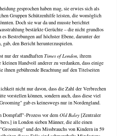
eidung gesprochen haben mag, sie erwies sich als
chen Gruppen Schützenhilfe leisten, die womöglich
könnten. Doch sie war da und musste berichtet
usstrahlung bestärkte Gerüchte – die nicht grundlos
h es Bestrebungen auf höchster Ebene, darunter der
 gab, den Bericht herunterzuspielen.
Times of London,
ist nur der standhaften
ihrem
 kleinen Handvoll anderer zu verdanken, dass einige
e ihnen gebührende Beachtung auf den Titelseiten
lichkeit nicht nur davon, dass die Zahl der Verbrechen
ätte vorstellen können, sondern auch, dass diese viel
 "Grooming" gab es keineswegs nur in Nordengland.
Old Baley
on Dompfaff"-Prozess vor dem
[Zentraler
bers.] in London sieben Männer, die alle einen
 "Grooming" und des Missbrauchs von Kindern in 59
elheiten dieses Falls sind schmerzhaft: Mindestens