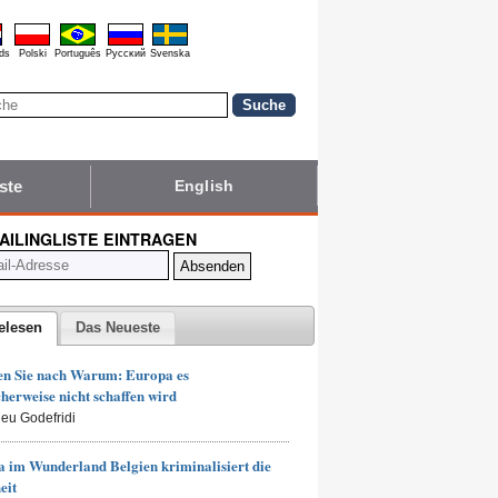
ds
Polski
Português
Pyccĸий
Svenska
ste
English
MAILINGLISTE EINTRAGEN
elesen
Das Neueste
en Sie nach Warum: Europa es
herweise nicht schaffen wird
ieu Godefridi
 im Wunderland Belgien kriminalisiert die
eit