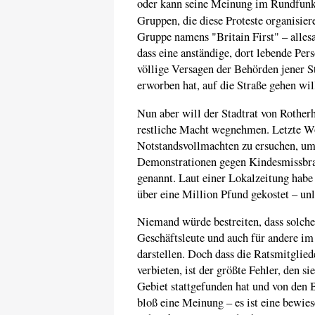
oder kann seine Meinung im Rundfunk z
Gruppen, die diese Proteste organisier
Gruppe namens "Britain First" – allesa
dass eine anständige, dort lebende Pe
völlige Versagen der Behörden jener St
erworben hat, auf die Straße gehen wil
Nun aber will der Stadtrat von Rother
restliche Macht wegnehmen. Letzte Wo
Notstandsvollmachten zu ersuchen, u
Demonstrationen gegen Kindesmissbra
genannt. Laut einer Lokalzeitung habe 
über eine Million Pfund gekostet – un
Niemand würde bestreiten, dass solche
Geschäftsleute und auch für andere i
darstellen. Doch dass die Ratsmitglied
verbieten, ist der größte Fehler, den 
Gebiet stattgefunden hat und von den B
bloß eine Meinung – es ist eine bewie