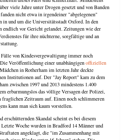
ber viele Jahre unter Drogen gesetzt und von Banden
fanden nicht etwa in irgendeiner "abgelegenen"
n in und um die Universitätsstadt Oxford. In den
n endlich vor Gericht gelandet. Zeitungen wie der
erdienstes für ihre nüchterne, sorgfältige und an
stattung.
se Fälle von Kindesvergewaltigung immer noch
. Die Veröffentlichung einer unabhängigen
offiziellen
Mädchen in Rotherham im letzten Jahr deckte
chen Institutionen auf. Der "Jay Report" kam zu dem
erham zwischen 1997 und 2013 mindestens 1.400
m erbarmungslos das völlige Versagen der Polizei,
im fraglichen Zeitraum auf. Einen noch schlimmeren
gens kann man sich kaum vorstellen.
d erschütternden Skandal scheint es bei diesem
 Letzte Woche wurden in Bradford 14 Männer und
 Straftaten angeklagt, die "im Zusammenhang mit
uch eines Kindes unter 16 Jahren" stehen. Die