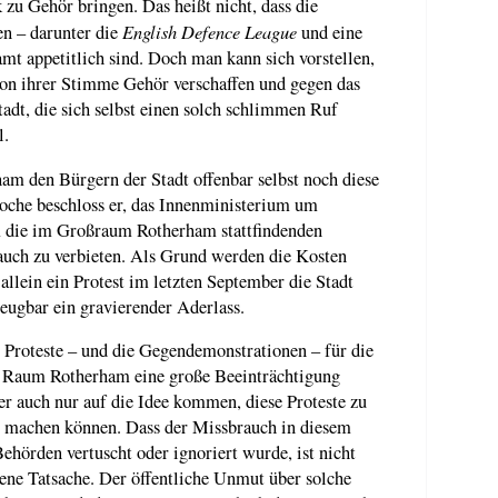
u Gehör bringen. Das heißt nicht, dass die
English Defence League
en – darunter die
und eine
mt appetitlich sind. Doch man kann sich vorstellen,
rson ihrer Stimme Gehör verschaffen und gegen das
adt, die sich selbst einen solch schlimmen Ruf
l.
ham den Bürgern der Stadt offenbar selbst noch diese
che beschloss er, das Innenministerium um
m die im Großraum Rotherham stattfindenden
uch zu verbieten. Als Grund werden die Kosten
allein ein Protest im letzten September die Stadt
leugbar ein gravierender Aderlass.
 Proteste – und die Gegendemonstrationen – für die
m Raum Rotherham eine große Beeinträchtigung
er auch nur auf die Idee kommen, diese Proteste zu
sie machen können. Dass der Missbrauch in diesem
ehörden vertuscht oder ignoriert wurde, ist nicht
sene Tatsache. Der öffentliche Unmut über solche