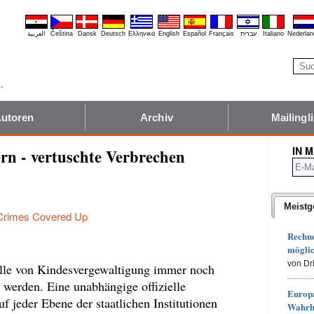
العربية
Čeština
Dansk
Deutsch
Ελληνικά
English
Español
Français
עברית
Italiano
Nederlan
utoren
Archiv
Mailingli
IN 
rn - vertuschte Verbrechen
Meistg
Crimes Covered Up
Rechn
möglic
von Dr
Fälle von Kindesvergewaltigung immer noch
t werden. Eine unabhängige offizielle
Europa
f jeder Ebene der staatlichen Institutionen
Wahrh