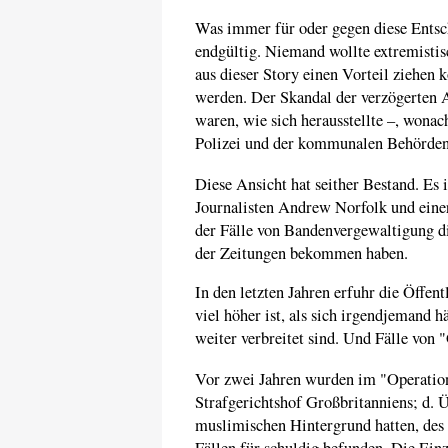
Was immer für oder gegen diese Entsch
endgültig. Niemand wollte extremistis
aus dieser Story einen Vorteil ziehen 
werden. Der Skandal der verzögerten A
waren, wie sich herausstellte –, wonac
Polizei und der kommunalen Behörden,
Diese Ansicht hat seither Bestand. Es 
Journalisten Andrew Norfolk und einer
der Fälle von Bandenvergewaltigung di
der Zeitungen bekommen haben.
In den letzten Jahren erfuhr die Öffent
viel höher ist, als sich irgendjemand h
weiter verbreitet sind. Und Fälle von
Vor zwei Jahren wurden im "Operati
Strafgerichtshof Großbritanniens; d. Ü
muslimischen Hintergrund hatten, des
Fällen für schuldig befunden. Die Einz