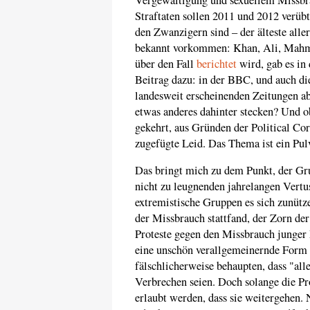
Straftaten sollen 2011 und 2012 verüb
den Zwanzigern sind – der älteste alle
bekannt vorkommen: Khan, Ali, Mahmo
über den Fall
berichtet
wird, gab es in
Beitrag dazu: in der BBC, und auch dies
landesweit erscheinenden Zeitungen ab
etwas anderes dahinter stecken? Und o
gekehrt, aus Gründen der Political Co
zugefügte Leid. Das Thema ist ein Pulv
Das bringt mich zu dem Punkt, der Gr
nicht zu leugnenden jahrelangen Vert
extremistische Gruppen es sich zunütz
der Missbrauch stattfand, der Zorn de
Proteste gegen den Missbrauch junger
eine unschön verallgemeinernde Form 
fälschlicherweise behaupten, dass "al
Verbrechen seien. Doch solange die P
erlaubt werden, dass sie weitergehen. 