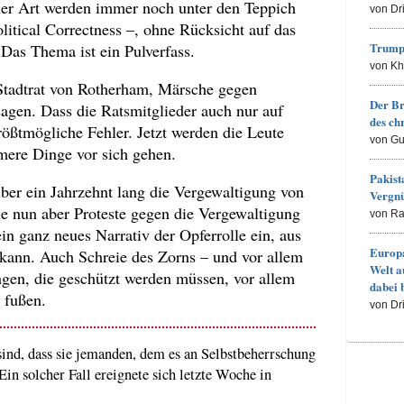
her Art werden immer noch unter den Teppich
von Dr
litical Correctness –, ohne Rücksicht auf das
Trump
Das Thema ist ein Pulverfass.
von K
Stadtrat von Rotherham, Märsche gegen
Der Br
agen. Dass die Ratsmitglieder auch nur auf
des ch
rößtmögliche Fehler. Jetzt werden die Leute
von Gu
ere Dinge vor sich gehen.
Pakist
ber ein Jahrzehnt lang die Vergewaltigung von
Vergn
e nun aber Proteste gegen die Vergewaltigung
von R
ein ganz neues Narrativ der Opferrolle ein, aus
Europa
kann. Auch Schreie des Zorns – und vor allem
Welt a
gen, die geschützt werden müssen, vor allem
dabei 
 fußen.
von Dr
ind, dass sie jemanden, dem es an Selbstbeherrschung
in solcher Fall ereignete sich letzte Woche in