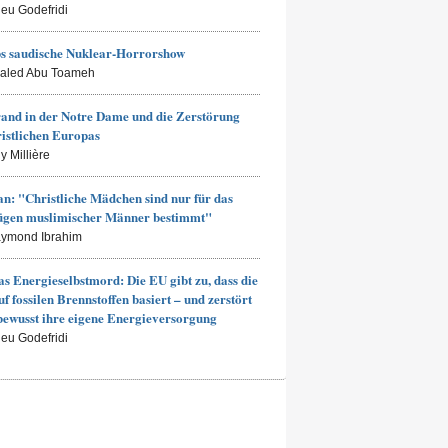
ieu Godefridi
s saudische Nuklear-Horrorshow
haled Abu Toameh
and in der Notre Dame und die Zerstörung
ristlichen Europas
y Millière
an: "Christliche Mädchen sind nur für das
ügen muslimischer Männer bestimmt"
aymond Ibrahim
s Energieselbstmord: Die EU gibt zu, dass die
uf fossilen Brennstoffen basiert – und zerstört
bewusst ihre eigene Energieversorgung
ieu Godefridi