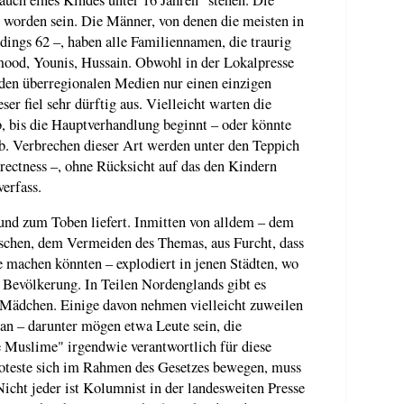
t worden sein. Die Männer, von denen die meisten in
rdings 62 –, haben alle Familiennamen, die traurig
od, Younis, Hussain. Obwohl in der Lokalpresse
 den überregionalen Medien nur einen einzigen
er fiel sehr dürftig aus. Vielleicht warten die
, bis die Hauptverhandlung beginnt – oder könnte
b. Verbrechen dieser Art werden unter den Teppich
rrectness –, ohne Rücksicht auf das den Kindern
erfass.
und zum Toben liefert. Inmitten von alldem – dem
uschen, dem Vermeiden des Themas, aus Furcht, dass
e machen könnten – explodiert in jenen Städten, wo
r Bevölkerung. In Teilen Nordenglands gibt es
 Mädchen. Einige davon nehmen vielleicht zuweilen
an – darunter mögen etwa Leute sein, die
le Muslime" irgendwie verantwortlich für diese
roteste sich im Rahmen des Gesetzes bewegen, muss
Nicht jeder ist Kolumnist in der landesweiten Presse