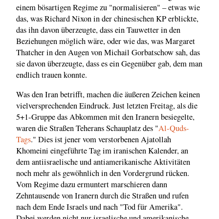
einem bösartigen Regime zu "normalisieren" – etwas wie
das, was Richard Nixon in der chinesischen KP erblickte,
das ihn davon überzeugte, dass ein Tauwetter in den
Beziehungen möglich wäre, oder wie das, was Margaret
Thatcher in den Augen von Michail Gorbatschow sah, das
sie davon überzeugte, dass es ein Gegenüber gab, dem man
endlich trauen konnte.
Was den Iran betrifft, machen die äußeren Zeichen keinen
vielversprechenden Eindruck. Just letzten Freitag, als die
5+1-Gruppe das Abkommen mit den Iranern besiegelte,
waren die Straßen Teherans Schauplatz des "
Al-Quds-
Tags
." Dies ist jener vom verstorbenen Ajatollah
Khomeini eingeführte Tag im iranischen Kalender, an
dem antiisraelische und antiamerikanische Aktivitäten
noch mehr als gewöhnlich in den Vordergrund rücken.
Vom Regime dazu ermuntert marschieren dann
Zehntausende von Iranern durch die Straßen und rufen
nach dem Ende Israels und nach "Tod für Amerika".
Dabei werden nicht nur israelische und amerikanische