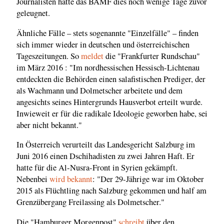
Journalisten hatte das BAMF dies noch wenige Tage zuvor
geleugnet.
Ähnliche Fälle – stets sogenannte "Einzelfälle" – finden
sich immer wieder in deutschen und österreichischen
Tageszeitungen. So
meldet
die "Frankfurter Rundschau"
im März 2016 : "Im nordhessischen Hessisch-Lichtenau
entdeckten die Behörden einen salafistischen Prediger, der
als Wachmann und Dolmetscher arbeitete und dem
angesichts seines Hintergrunds Hausverbot erteilt wurde.
Inwieweit er für die radikale Ideologie geworben habe, sei
aber nicht bekannt."
In Österreich verurteilt das Landesgericht Salzburg im
Juni 2016 einen Dschihadisten zu zwei Jahren Haft. Er
hatte für die Al-Nusra-Front in Syrien gekämpft.
Nebenbei
wird bekannt
: "Der 29-Jährige war im Oktober
2015 als Flüchtling nach Salzburg gekommen und half am
Grenzübergang Freilassing als Dolmetscher."
Die "Hamburger Morgenpost"
schreibt
über den