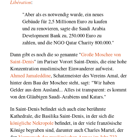
Libération
:
"Aber als es notwendig wurde, ein neues
Gebäude für 2,5 Millionen Euro zu kaufen
und zu renovieren, sagte die Saudi Arabia
Development Bank zu, 250.000 Euro zu
zahlen, und die NGO Qatar Charity 800.000."
Dann gibt es noch die so genannte "
Große Moschee von
Saint-Denis
" im Pariser Vorort Saint-Denis, die eine hohe
Konzentration muslimischer Einwanderer aufweist.
Ahmed Jamaleddine
, Schatzmeister des Vereins Amal, der
hinter dem Bau der Moschee steht, sagt: "Wir haben
Gelder aus dem Ausland... Alles ist transparent: es kommt
von den Gläubigen Saudi-Arabiens und Katars."
In Saint-Denis befindet sich auch eine berühmte
Kathedrale, die Basilika Saint-Denis, in der sich die
königliche Nekropole
befindet, in der viele französische
Könige begraben sind, darunter auch Charles Martel, der
den
Vormarsch der muslimischen Armee im Jahr 732