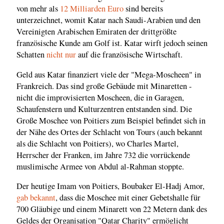
von mehr als
12 Milliarden Euro
sind bereits
unterzeichnet, womit Katar nach Saudi-Arabien und den
Vereinigten Arabischen Emiraten der drittgrößte
französische Kunde am Golf ist. Katar wirft jedoch seinen
Schatten
nicht nur
auf die französische Wirtschaft.
Geld aus Katar finanziert viele der "Mega-Moscheen" in
Frankreich. Das sind große Gebäude mit Minaretten -
nicht die improvisierten Moscheen, die in Garagen,
Schaufenstern und Kulturzentren entstanden sind. Die
Große Moschee von Poitiers zum Beispiel befindet sich in
der Nähe des Ortes der Schlacht von Tours (auch bekannt
als die Schlacht von Poitiers), wo Charles Martel,
Herrscher der Franken, im Jahre 732 die vorrückende
muslimische Armee von Abdul al-Rahman stoppte.
Der heutige Imam von Poitiers, Boubaker El-Hadj Amor,
gab bekannt
, dass die Moschee mit einer Gebetshalle für
700 Gläubige und einem Minarett von 22 Metern dank des
Geldes der Organisation "Qatar Charity" ermöglicht