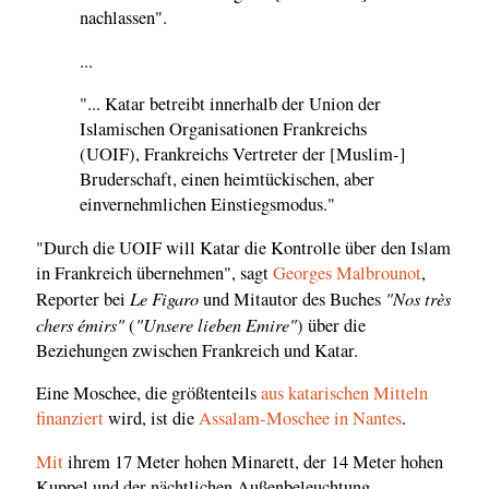
nachlassen".
...
"... Katar betreibt innerhalb der Union der
Islamischen Organisationen Frankreichs
(UOIF), Frankreichs Vertreter der [Muslim-]
Bruderschaft, einen heimtückischen, aber
einvernehmlichen Einstiegsmodus."
"Durch die UOIF will Katar die Kontrolle über den Islam
in Frankreich übernehmen", sagt
Georges Malbrounot
,
Le Figaro
"Nos très
Reporter bei
und Mitautor des Buches
chers émirs"
"Unsere lieben Emire"
(
) über die
Beziehungen zwischen Frankreich und Katar.
Eine Moschee, die größtenteils
aus katarischen Mitteln
finanziert
wird, ist die
Assalam-Moschee in Nantes
.
Mit
ihrem 17 Meter hohen Minarett, der 14 Meter hohen
Kuppel und der nächtlichen Außenbeleuchtung