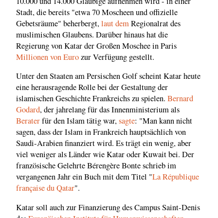
10.000 und 14.000 Gläubige aufnehmen wird - in einer
Stadt, die bereits "etwa 70 Moscheen und offizielle
Gebetsräume" beherbergt,
laut dem
Regionalrat des
muslimischen Glaubens. Darüber hinaus hat die
Regierung von Katar der Großen Moschee in Paris
Millionen von Euro
zur Verfügung gestellt.
Unter den Staaten am Persischen Golf scheint Katar heute
eine herausragende Rolle bei der Gestaltung der
islamischen Geschichte Frankreichs zu spielen.
Bernard
Godard
, der jahrelang für das Innenministerium als
Berater
für den Islam tätig war,
sagte
: "Man kann nicht
sagen, dass der Islam in Frankreich hauptsächlich von
Saudi-Arabien finanziert wird. Es trägt ein wenig, aber
viel weniger als Länder wie Katar oder Kuwait bei. Der
französische Gelehrte Bérengère Bonte schrieb im
vergangenen Jahr ein Buch mit dem Titel "
La République
française du Qatar
".
Katar soll auch zur Finanzierung des Campus Saint-Denis