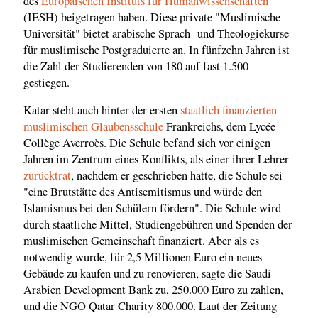
des
Europäischen Instituts für Humanwissenschaften
(IESH) beigetragen haben. Diese private "Muslimische
Universität" bietet arabische Sprach- und Theologiekurse
für muslimische Postgraduierte an. In fünfzehn Jahren ist
die Zahl der Studierenden von 180 auf fast 1.500
gestiegen.
Katar steht auch hinter der ersten
staatlich finanzierten
muslimischen Glaubensschule
Frankreichs, dem Lycée-
Collège Averroès. Die Schule befand sich vor einigen
Jahren im Zentrum eines Konflikts, als einer ihrer Lehrer
zurücktrat
, nachdem er geschrieben hatte, die Schule sei
"eine Brutstätte des Antisemitismus und würde den
Islamismus bei den Schülern fördern". Die Schule wird
durch staatliche Mittel, Studiengebühren und Spenden der
muslimischen Gemeinschaft finanziert. Aber als es
notwendig wurde, für 2,5 Millionen Euro ein neues
Gebäude zu kaufen und zu renovieren, sagte die Saudi-
Arabien Development Bank zu, 250.000 Euro zu zahlen,
und die NGO Qatar Charity 800.000. Laut der Zeitung