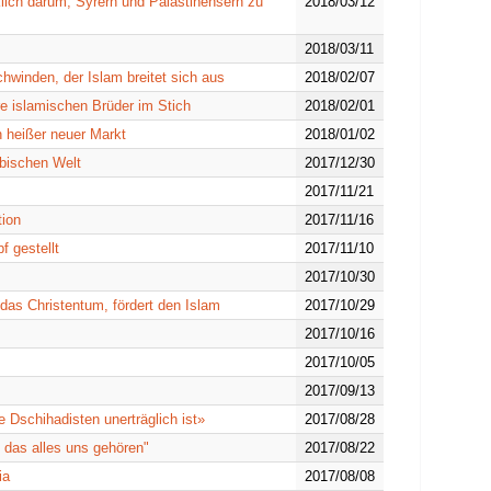
lich darum, Syrern und Palästinensern zu
2018/03/12
2018/03/11
hwinden, der Islam breitet sich aus
2018/02/07
e islamischen Brüder im Stich
2018/02/01
 heißer neuer Markt
2018/01/02
abischen Welt
2017/12/30
2017/11/21
tion
2017/11/16
f gestellt
2017/11/10
2017/10/30
 das Christentum, fördert den Islam
2017/10/29
2017/10/16
2017/10/05
2017/09/13
e Dschihadisten unerträglich ist»
2017/08/28
 das alles uns gehören"
2017/08/22
ia
2017/08/08