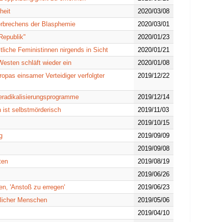
heit
2020/03/08
Verbrechens der Blasphemie
2020/03/01
Republik"
2020/01/23
tliche Feministinnen nirgends in Sicht
2020/01/21
Westen schläft wieder ein
2020/01/08
opas einsamer Verteidiger verfolgter
2019/12/22
eradikalisierungsprogramme
2019/12/14
n ist selbstmörderisch
2019/11/03
2019/10/15
g
2019/09/09
2019/09/08
ten
2019/08/19
2019/06/26
n, 'Anstoß zu erregen'
2019/06/23
tlicher Menschen
2019/05/06
2019/04/10