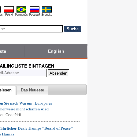
ds
Polski
Português
Pyccĸий
Svenska
ste
English
MAILINGLISTE EINTRAGEN
elesen
Das Neueste
en Sie nach Warum: Europa es
herweise nicht schaffen wird
ieu Godefridi
fährlicher Deal: Trumps "Board of Peace"
ie Hamas