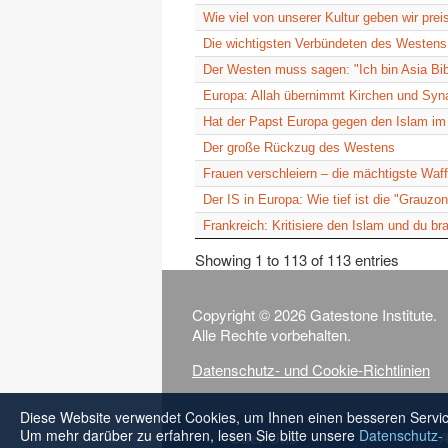
Wie viel von unserer Kultur geben wir prei
Die wichtigsten Verbündeten des Westens:
Der Westen muss sagen: "Ich bin Asia Bib
Europa: Allah übernimmt Kirchen und Sy
Hat der Papst Europa gegen den Islam im
Der große Rückzug des Westens
Frauen verschleiern – die mächtigste Waff
Der IS in Europa: Wie tief ist die "Grauzo
Frankreich: Kritisiere den Islam und du br
Showing 1 to 113 of 113 entries
Copyright © 2026 Gatestone Institute.
Alle Rechte vorbehalten.
Datenschutz- und Cookie-Richtlinien
Diese Website verwendet Cookies, um Ihnen einen besseren Servic
Um mehr darüber zu erfahren, lesen Sie bitte unsere
Datenschutz- 
Über Uns
A