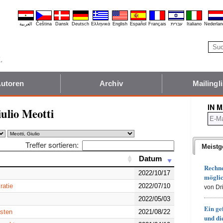
العربية
Čeština
Dansk
Deutsch
Ελληνικά
English
Español
Français
עברית
Italiano
Nederlan
utoren
Archiv
Mailingli
IN 
ulio Meotti
Treffer sortieren:
Meistg
Datum
Datum
Rechn
2022/10/17
möglic
ratie
2022/07/10
von Dr
2022/05/03
Ein ge
isten
2021/08/22
und d