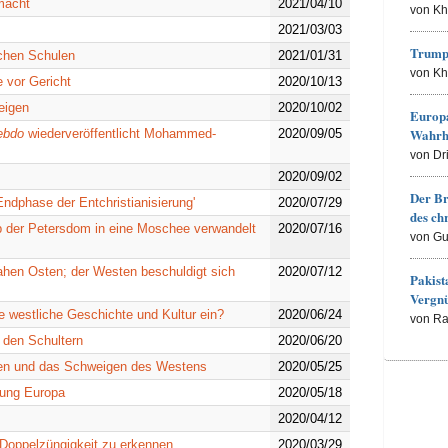
macht
2021/04/10
von K
2021/03/03
Trump
schen Schulen
2021/01/31
von K
e vor Gericht
2020/10/13
eigen
2020/10/02
Europa
Wahrh
ebdo
wiederveröffentlicht Mohammed-
2020/09/05
von Dr
2020/09/02
Der Br
ndphase der Entchristianisierung'
2020/07/29
des ch
ob der Petersdom in eine Moschee verwandelt
2020/07/16
von Gu
ahen Osten; der Westen beschuldigt sich
2020/07/12
Pakist
Vergn
die westliche Geschichte und Kultur ein?
2020/06/24
von R
 den Schultern
2020/06/20
den und das Schweigen des Westens
2020/05/25
htung Europa
2020/05/18
2020/04/12
oppelzüngigkeit zu erkennen
2020/03/29