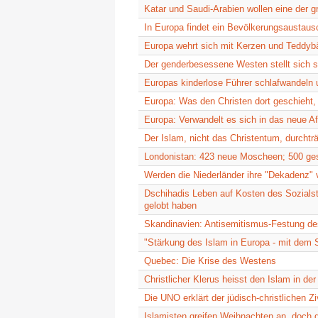
Katar und Saudi-Arabien wollen eine der g
In Europa findet ein Bevölkerungsaustausc
Europa wehrt sich mit Kerzen und Teddyb
Der genderbesessene Westen stellt sich se
Europas kinderlose Führer schlafwandeln 
Europa: Was den Christen dort geschieht
Europa: Verwandelt es sich in das neue A
Der Islam, nicht das Christentum, durchtr
Londonistan: 423 neue Moscheen; 500 ge
Werden die Niederländer ihre "Dekadenz" 
Dschihadis Leben auf Kosten des Sozialst
gelobt haben
Skandinavien: Antisemitismus-Festung d
"Stärkung des Islam in Europa - mit dem 
Quebec: Die Krise des Westens
Christlicher Klerus heisst den Islam in de
Die UNO erklärt der jüdisch-christlichen Zi
Islamisten greifen Weihnachten an, doch d