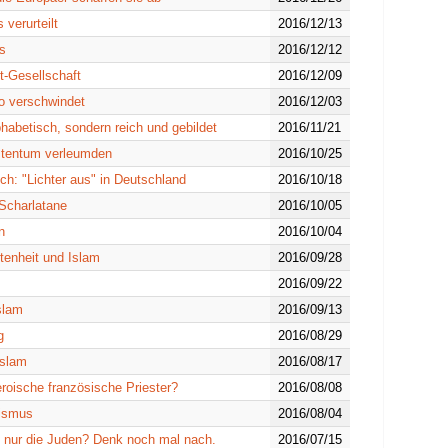
 verurteilt
2016/12/13
ns
2016/12/12
t-Gesellschaft
2016/12/09
o verschwindet
2016/12/03
phabetisch, sondern reich und gebildet
2016/11/21
istentum verleumden
2016/10/25
ch: "Lichter aus" in Deutschland
2016/10/18
 Scharlatane
2016/10/05
n
2016/10/04
tenheit und Islam
2016/09/28
2016/09/22
slam
2016/09/13
g
2016/08/29
Islam
2016/08/17
roische französische Priester?
2016/08/08
rismus
2016/08/04
ft nur die Juden? Denk noch mal nach.
2016/07/15