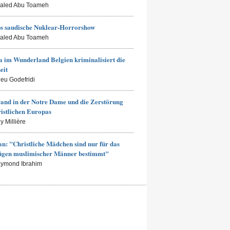
haled Abu Toameh
s saudische Nuklear-Horrorshow
haled Abu Toameh
 im Wunderland Belgien kriminalisiert die
eit
ieu Godefridi
and in der Notre Dame und die Zerstörung
ristlichen Europas
y Millière
an: "Christliche Mädchen sind nur für das
ügen muslimischer Männer bestimmt"
aymond Ibrahim