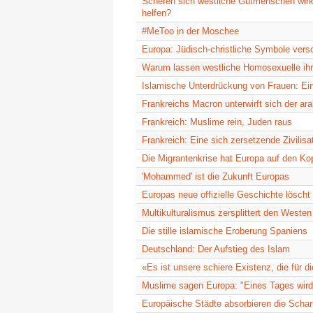
Scheren sich westliche Gutmenschen wirk
helfen?
#MeToo in der Moschee
Europa: Jüdisch-christliche Symbole versc
Warum lassen westliche Homosexuelle ihr
Islamische Unterdrückung von Frauen: Ein
Frankreichs Macron unterwirft sich der ar
Frankreich: Muslime rein, Juden raus
Frankreich: Eine sich zersetzende Zivilisa
Die Migrantenkrise hat Europa auf den Kop
'Mohammed' ist die Zukunft Europas
Europas neue offizielle Geschichte löscht
Multikulturalismus zersplittert den Westen
Die stille islamische Eroberung Spaniens
Deutschland: Der Aufstieg des Islam
«Es ist unsere schiere Existenz, die für di
Muslime sagen Europa: "Eines Tages wird
Europäische Städte absorbieren die Schar