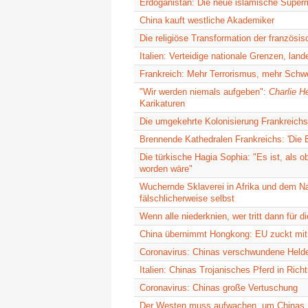
Erdoganistan: Die neue islamische Super
China kauft westliche Akademiker
Die religiöse Transformation der französi
Italien: Verteidige nationale Grenzen, land
Frankreich: Mehr Terrorismus, mehr Schw
"Wir werden niemals aufgeben":
Charlie H
Karikaturen
Die umgekehrte Kolonisierung Frankreichs
Brennende Kathedralen Frankreichs: 'Die E
Die türkische Hagia Sophia: "Es ist, als 
worden wäre"
Wuchernde Sklaverei in Afrika und dem N
fälschlicherweise selbst
Wenn alle niederknien, wer tritt dann für 
China übernimmt Hongkong: EU zuckt mit
Coronavirus: Chinas verschwundene Hel
Italien: Chinas Trojanisches Pferd in Ric
Coronavirus: Chinas große Vertuschung
Der Westen muss aufwachen, um Chinas D