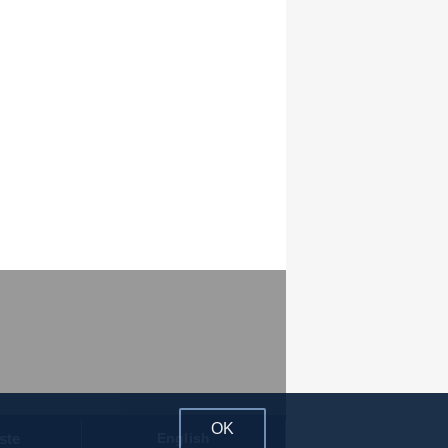
OK
ste
English