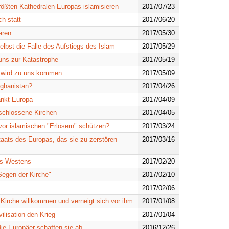
rößten Kathedralen Europas islamisieren
2017/07/23
h statt
2017/06/20
ären
2017/05/30
lbst die Falle des Aufstiegs des Islam
2017/05/29
uns zur Katastrophe
2017/05/19
, wird zu uns kommen
2017/05/09
fghanistan?
2017/04/26
änkt Europa
2017/04/09
schlossene Kirchen
2017/04/05
vor islamischen "Erlösern" schützen?
2017/03/24
aats des Europas, das sie zu zerstören
2017/03/16
es Westens
2017/02/20
Segen der Kirche"
2017/02/10
2017/02/06
r Kirche willkommen und verneigt sich vor ihm
2017/01/08
vilisation den Krieg
2017/01/04
ie Europäer schaffen sie ab
2016/12/26