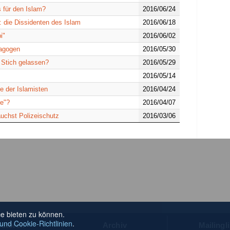
s für den Islam?
2016/06/24
 die Dissidenten des Islam
2016/06/18
i"
2016/06/02
nagogen
2016/05/30
 Stich gelassen?
2016/05/29
2016/05/14
e der Islamisten
2016/04/24
ne"?
2016/04/07
auchst Polizeischutz
2016/03/06
e bieten zu können.
und Cookie-Richtlinien
.
utoren
Archiv
Mailingli