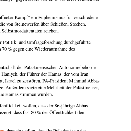
waffneter Kampf" ein Euphemismus für verschiedene
die von Steinewerfen über Schießen, Stechen,
 Selbstmordattentaten reichen.
r Politik- und Umfrageforschung durchgeführte
on 70 % gegen eine Wiederaufnahme des
ntschaft der Palästinensischen Autonomiebehörde
 Haniyeh, der Führer der Hamas, der vom Iran
cht, Israel zu zerstören, PA-Präsident Mahmud Abbas
ge. Außerdem sagte eine Mehrheit der Palästinenser,
r die Hamas stimmen würden.
fentlichkeit wollen, dass der 86-jährige Abbas
zeigt, dass fast 80 % der Öffentlichkeit den
gen
, dass sie wollen, dass ihr Präsident von der