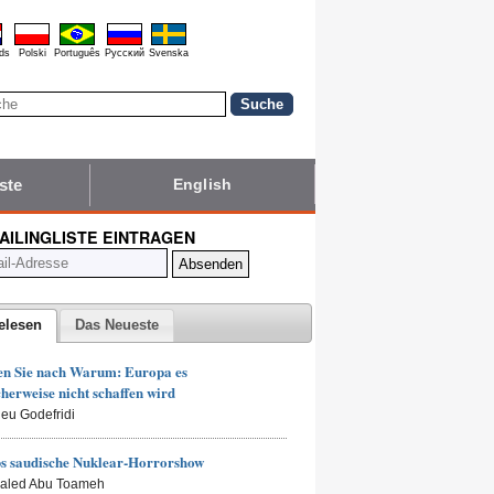
ds
Polski
Português
Pyccĸий
Svenska
ste
English
MAILINGLISTE EINTRAGEN
elesen
Das Neueste
en Sie nach Warum: Europa es
herweise nicht schaffen wird
ieu Godefridi
s saudische Nuklear-Horrorshow
haled Abu Toameh