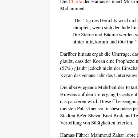
Die
Charta
der Hamas erinnert Muslim
Mohammed:
"Der Tag des Gerichts wird nic
kämpfen, wenn sich der Jude hin
Die Steine und Bäume werden sa
hinter mir, komm und töte ihn."
Darüber hinaus ergab die Umfrage, das
glaubt, dass der Koran eine Prophezei
(57%) glaubt jedoch nicht der Einschä
Koran das genaue Jahr des Untergangs 
Die überwiegende Mehrheit der Palästi
Hinweis auf den Untergang Israels enthä
das passieren wird. Diese Überzeugun
meisten Palästinenser, insbesondere jen
Städten Be'er Sheva, Bnei Brak und Te
Verteilung von Süßigkeiten feierten.
Hamas-Führer Mahmoud Zahar lobte die