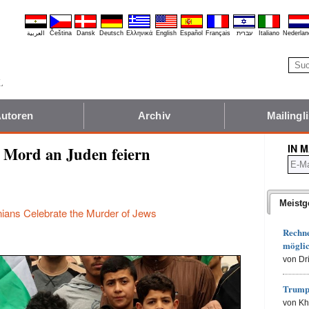
العربية
Čeština
Dansk
Deutsch
Ελληνικά
English
Español
Français
עברית
Italiano
Nederlan
utoren
Archiv
Mailingli
IN 
 Mord an Juden feiern
Meistg
ians Celebrate the Murder of Jews
Rechn
möglic
von Dr
Trump
von K