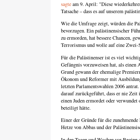
sagte
am 9. April: "Diese wiederkehre
Tatsache – dass es auf unserem palästi
Wie die Umfrage zeigt, würden die Pal
bevorzugen. Ein palästinensischer Führe
zu ermorden, hat bessere Chancen, gewäh
Terrorismus und wolle auf eine Zwei-
Für die Palästinenser ist es viel wich
Gefängnis vorzuweisen hat, als einen 
Grund gewann der ehemalige Premierm
Ökonom und Reformer mit Ausbildung i
letzten Parlamentswahlen 2006 antrat.
darauf zurückgeführt, dass er nie Zeit
einen Juden ermordet oder verwundet od
beteiligt hätte.
Einer der Gründe für die zunehmende Ra
Hetze von Abbas und der Palästinensi
In den Tagen und Wochen vor Beginn de