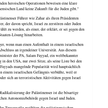
nden heroischen Operationen beweisen eine klare
nensischen Land keine Zukunft für die Juden gibt."
ästinenser Führer wie Zahar als ihren Präsidenten
r, der davon spricht, Israel zu zerstören oder Juden
lt zu werden, als einer, der erklärt, er sei gegen den
Staaten-Lösung hinarbeiten.
tiger, wenn man einen Aufenthalt in einem israelischen
Abschluss an irgendeiner Universität. Aus diesem
inister der PA, Salam Fayyad, ein weltbekannter
n den USA, nur zwei Sitze, als seine Liste bei den
 Fayyads mangelnde Popularität wird hauptsächlich
 in einem israelischen Gefängnis verbüßte, weil er
er sich an terroristischen Aktivitäten gegen Israel
dikalisierung der Palästinenser ist die bösartige
schen Autonomiebehörde gegen Israel und Juden.
r Terrorwelle erzählten die palästinensischen