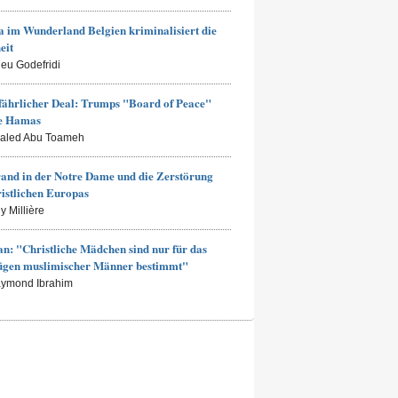
 im Wunderland Belgien kriminalisiert die
eit
ieu Godefridi
fährlicher Deal: Trumps "Board of Peace"
ie Hamas
haled Abu Toameh
and in der Notre Dame und die Zerstörung
ristlichen Europas
y Millière
an: "Christliche Mädchen sind nur für das
ügen muslimischer Männer bestimmt"
aymond Ibrahim