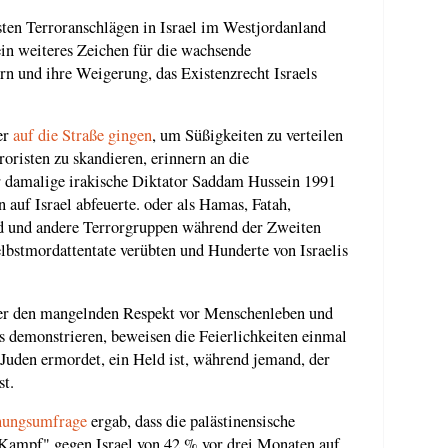
gsten Terroranschlägen in Israel im Westjordanland
ein weiteres Zeichen für die wachsende
rn und ihre Weigerung, das Existenzrecht Israels
er
auf die Straße gingen
, um Süßigkeiten zu verteilen
oristen zu skandieren, erinnern an die
der damalige irakische Diktator Saddam Hussein 1991
auf Israel abfeuerte. oder als Hamas, Fatah,
ad und andere Terrorgruppen während der Zweiten
elbstmordattentate verübten und Hunderte von Israelis
ser den mangelnden Respekt vor Menschenleben und
s demonstrieren, beweisen die Feierlichkeiten einmal
n Juden ermordet, ein Held ist, während jemand, der
st.
ungsumfrage
ergab, dass die palästinensische
 Kampf" gegen Israel von 42 % vor drei Monaten auf