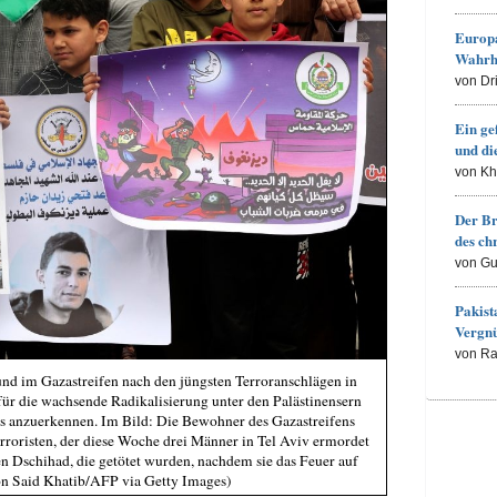
Europa
Wahrh
von Dr
Ein ge
und d
von K
Der Br
des ch
von Gu
Pakist
Vergn
von R
und im Gazastreifen nach den jüngsten Terroranschlägen in
n für die wachsende Radikalisierung unter den Palästinensern
ls anzuerkennen. Im Bild: Die Bewohner des Gazastreifens
rroristen, der diese Woche drei Männer in Tel Aviv ermordet
hen Dschihad, die getötet wurden, nachdem sie das Feuer auf
 von Said Khatib/AFP via Getty Images)