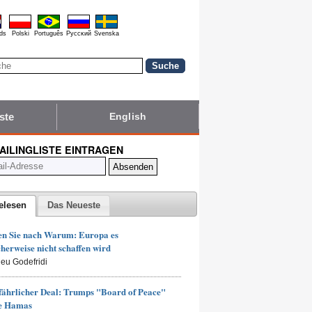
ds
Polski
Português
Pyccĸий
Svenska
ste
English
MAILINGLISTE EINTRAGEN
elesen
Das Neueste
en Sie nach Warum: Europa es
herweise nicht schaffen wird
ieu Godefridi
fährlicher Deal: Trumps "Board of Peace"
ie Hamas