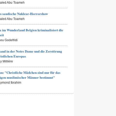
haled Abu Toameh
s saudische Nuklear-Horrorshow
haled Abu Toameh
 im Wunderland Belgien kriminalisiert die
eit
ieu Godefridi
and in der Notre Dame und die Zerstörung
ristlichen Europas
y Millière
an: "Christliche Mädchen sind nur für das
ügen muslimischer Männer bestimmt"
aymond Ibrahim