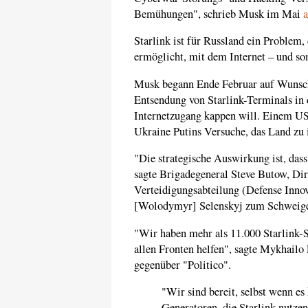
Bemühungen", schrieb Musk im Mai
a
Starlink ist für Russland ein Problem,
ermöglicht, mit dem Internet – und so
Musk begann Ende Februar auf Wunsch 
Entsendung von Starlink-Terminals in d
Internetzugang kappen will. Einem U
Ukraine Putins Versuche, das Land zu 
"Die strategische Auswirkung ist, dass
sagte Brigadegeneral Steve Butow, Dir
Verteidigungsabteilung (Defense Innova
[Wolodymyr] Selenskyj zum Schweige
"Wir haben mehr als 11.000 Starlink-S
allen Fronten helfen", sagte Mykhailo
gegenüber "Politico".
"Wir sind bereit, selbst wenn es 
Generatoren, die Starlink nutzen