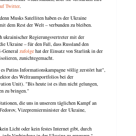
uf Twitter
.
 denn Musks Satelliten haben es der Ukraine
mit dem Rest der Welt – verbunden zu bleiben.
ukrainischer Regierungsvertreter mit der
ie Ukraine – für den Fall, dass Russland den
S-General
zufolge
hat der Einsatz von Starlink in der
isolieren, zunichtegemacht.
 es Putins Informationskampagne völlig zerstört hat",
ektor des Weltraumportfolios bei der
tion Unit). "Bis heute ist es ihm nicht gelungen,
n zu bringen."
tationen, die uns in unserem täglichen Kampf an
 Fedorov, Vizepremierminister der Ukraine,
kein Licht oder kein festes Internet gibt, durch
, jede Verbindung in der Ukraine zu erneuern."