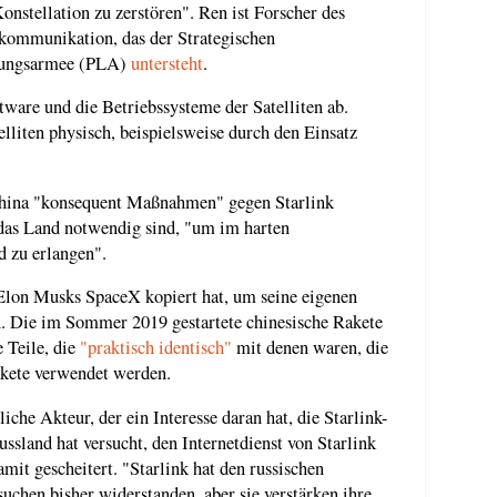
nstellation zu zerstören". Ren ist Forscher des
ekommunikation, das der Strategischen
eiungsarmee (PLA)
untersteht
.
tware und die Betriebssysteme der Satelliten ab.
lliten physisch, beispielsweise durch den Einsatz
China "konsequent Maßnahmen" gegen Starlink
 das Land notwendig sind, "um im harten
d zu erlangen".
g Elon Musks SpaceX kopiert hat, um seine eigenen
. Die im Sommer 2019 gestartete chinesische Rakete
 Teile, die
"praktisch identisch"
mit denen waren, die
kete verwendet werden.
liche Akteur, der ein Interesse daran hat, die Starlink-
ssland hat versucht, den Internetdienst von Starlink
amit gescheitert. "Starlink hat den russischen
hen bisher widerstanden, aber sie verstärken ihre