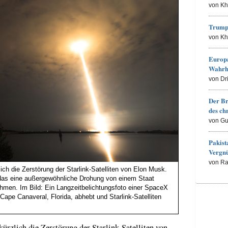
von K
Trump
von K
Europa
Wahrh
von Dr
Der Br
des ch
von Gu
Pakist
Vergn
von R
lich die Zerstörung der Starlink-Satelliten von Elon Musk.
t das eine außergewöhnliche Drohung von einem Staat
hmen. Im Bild: Ein Langzeitbelichtungsfoto einer SpaceX
ape Canaveral, Florida, abhebt und Starlink-Satelliten
kürzlich die Zerstörung der Starlink-Satelliten von