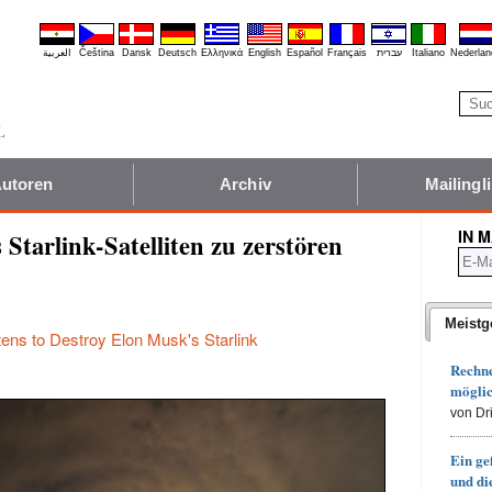
العربية
Čeština
Dansk
Deutsch
Ελληνικά
English
Español
Français
עברית
Italiano
Nederlan
utoren
Archiv
Mailingli
IN 
Starlink-Satelliten zu zerstören
Meistg
ens to Destroy Elon Musk's Starlink
Rechn
möglic
von Dr
Ein ge
und d