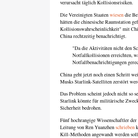
verursacht täglich Kollisionsrisiken.
Die Vereinigten Staaten
wiesen
die Be
hätten die chinesische Raumstation g
Kollisionswahrscheinlichkeit" mit Chi
China rechtzeitig benachrichtigt.
"Da die Aktivitäten nicht den Sc
Notfallkollisionen erreichten, w
Notfallbenachrichtigungen gerec
China geht jetzt noch einen Schritt we
Musks Starlink-Satelliten zerstört we
Das Problem scheint jedoch nicht so se
Starlink könnte für militärische Zwec
Sicherheit bedrohen.
Fünf hochrangige Wissenschaftler der 
Leitung von Ren Yuanzhen
schrieben
k
Kill-Methoden angewandt werden sollte