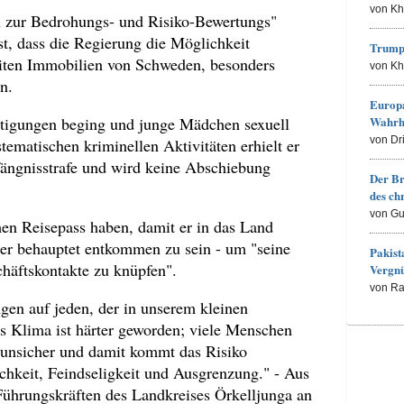
von K
n zur Bedrohungs- und Risiko-Bewertungs"
est, dass die Regierung die Möglichkeit
Trump
iten Immobilien von Schweden, besonders
von K
n.
Europa
Wahrh
tigungen beging und junge Mädchen sexuell
von Dr
stematischen kriminellen Aktivitäten erhielt er
efängnisstrafe und wird keine Abschiebung
Der Br
des ch
von Gu
en Reisepass haben, damit er in das Land
er behauptet entkommen zu sein - um "seine
Pakist
häftskontakte zu knüpfen".
Vergn
von R
gen auf jeden, der in unserem kleinen
as Klima ist härter geworden; viele Menschen
 unsicher und damit kommt das Risiko
hkeit, Feindseligkeit und Ausgrenzung." - Aus
Führungskräften des Landkreises Örkelljunga an