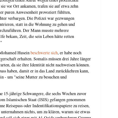
s sie vor Ort ankamen, trafen sie auf etwa zehn
rer puren Anwesenheit provoziert fühlten,
chter verbargen. Die Polizei war gezwungen
ntrieren, statt in die Wohnung zu gehen und
chzuführen. Der Mann musste mehrere
lfe bekam, Zeit, die sein Leben hätte retten
."
ng Mohamed Husein
beschwerte sich
, er habe noch
gerschaft erhalten. Somalis müssen drei Jahre länger
arten, da sie ihre Identität nicht nachweisen können.
ass haben, damit er in das Land zurückkehren kann,
in - um "seine Mutter zu besuchen und
ine 15-jährige Schwangere, die sechs Wochen zuvor
 vom Islamischen Staat (ISIS) gefangen genommen
ne Reisepass oder Indentifikationspapiere zu reisen,
n unternahmen nichts, um zu klären, warum sie etwas
eund soll sich einer mit Al-Qaida verbundenen Gruppe