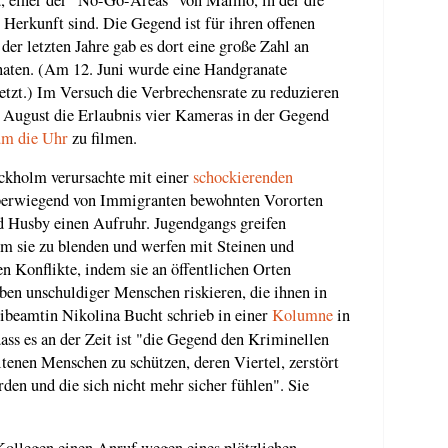
Herkunft sind. Die Gegend ist für ihren offenen
er letzten Jahre gab es dort eine große Zahl an
aten. (Am 12. Juni wurde eine Handgranate
tzt.) Im Versuch die Verbrechensrate zu reduzieren
. August die Erlaubnis vier Kameras in der Gegend
um die Uhr
zu filmen.
ockholm verursachte mit einer
schockierenden
überwiegend von Immigranten bewohnten Vororten
d Husby einen Aufruhr. Jugendgangs greifen
um sie zu blenden und werfen mit Steinen und
 Konflikte, indem sie an öffentlichen Orten
ben unschuldiger Menschen riskieren, die ihnen in
beamtin Nikolina Bucht schrieb in einer
Kolumne
in
dass es an der Zeit ist "die Gegend den Kriminellen
enen Menschen zu schützen, deren Viertel, zerstört
den und die sich nicht mehr sicher fühlen". Sie
Kollegen einen Anruf wegen eines plötzlichen