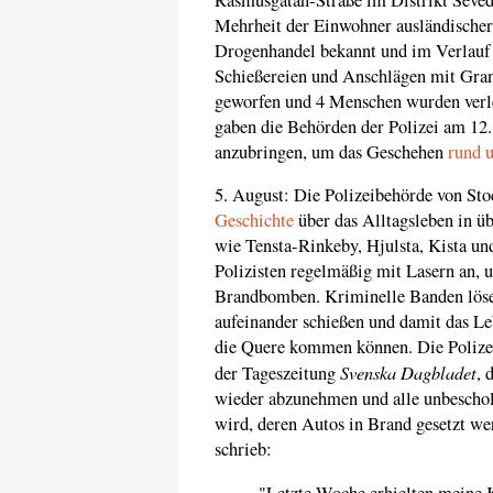
Mehrheit der Einwohner ausländischer 
Drogenhandel bekannt und im Verlauf d
Schießereien und Anschlägen mit Gran
geworfen und 4 Menschen wurden verle
gaben die Behörden der Polizei am 12
anzubringen, um das Geschehen
rund 
5. August: Die Polizeibehörde von St
Geschichte
über das Alltagsleben in 
wie Tensta-Rinkeby, Hjulsta, Kista un
Polizisten regelmäßig mit Lasern an, 
Brandbomben. Kriminelle Banden lösen
aufeinander schießen und damit das Le
die Quere kommen können. Die Polizei
Svenska Dagbladet
der Tageszeitung
, 
wieder abzunehmen und alle unbescholt
wird, deren Autos in Brand gesetzt wer
schrieb:
"Letzte Woche erhielten meine 