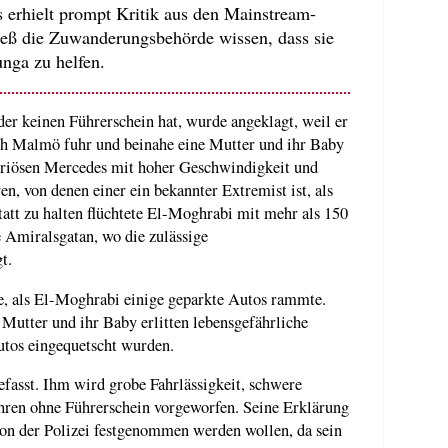
 erhielt prompt Kritik aus den Mainstream-
eß die Zuwanderungsbehörde wissen, dass sie
unga zu helfen.
r keinen Führerschein hat, wurde angeklagt, weil er
h Malmö fuhr und beinahe eine Mutter und ihr Baby
xuriösen Mercedes mit hoher Geschwindigkeit und
en, von denen einer ein bekannter Extremist ist, als
Statt zu halten flüchtete El-Moghrabi mit mehr als 150
e Amiralsgatan, wo die zulässige
t.
e, als El-Moghrabi einige geparkte Autos rammte.
 Mutter und ihr Baby erlitten lebensgefährliche
utos eingequetscht wurden.
efasst. Ihm wird grobe Fahrlässigkeit, schwere
ahren ohne Führerschein vorgeworfen. Seine Erklärung
von der Polizei festgenommen werden wollen, da sein