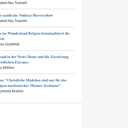
haled Abu Toameh
s saudische Nuklear-Horrorshow
haled Abu Toameh
 im Wunderland Belgien kriminalisiert die
eit
ieu Godefridi
and in der Notre Dame und die Zerstörung
ristlichen Europas
y Millière
an: "Christliche Mädchen sind nur für das
ügen muslimischer Männer bestimmt"
aymond Ibrahim