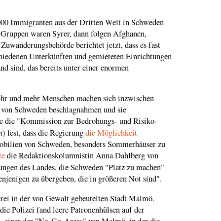
.000 Immigranten aus der Dritten Welt in Schweden
 Gruppen waren Syrer, dann folgen Afghanen,
 Zuwanderungsbehörde berichtet jetzt, dass es fast
chiedenen Unterkünften und gemieteten Einrichtungen
d sind, das bereits unter einer enormen
Mehr und mehr Menschen machen sich inzwischen
r von Schweden beschlagnahmen und sie
te die "Kommission zur Bedrohungs- und Risiko-
n
) fest, dass die Regierung
die Möglichkeit
mobilien von Schweden, besonders Sommerhäuser zu
te
die Redaktionskolumnistin Anna Dahlberg von
itungen des Landes, die Schweden "Platz zu machen"
njenigen zu übergeben, die in größeren Not sind".
erei in der von Gewalt gebeutelten Stadt Malmö.
die Polizei fand leere Patronenhülsen auf der
, einer der "No-Go-Areas" von Malmö, in der die