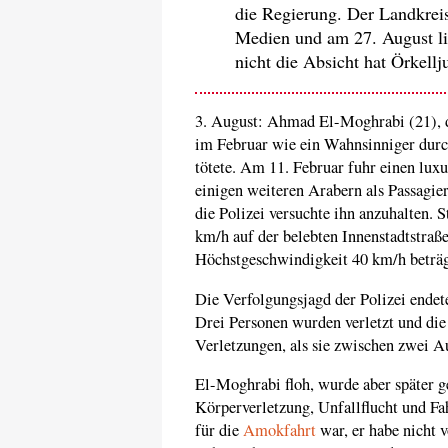
die Regierung. Der Landkreis
Medien und am 27. August li
nicht die Absicht hat Örkellj
3. August: Ahmad El-Moghrabi (21), de
im Februar wie ein Wahnsinniger durc
tötete. Am 11. Februar fuhr einen lu
einigen weiteren Arabern als Passagier
die Polizei versuchte ihn anzuhalten. 
km/h auf der belebten Innenstadtstraß
Höchstgeschwindigkeit 40 km/h beträg
Die Verfolgungsjagd der Polizei endet
Drei Personen wurden verletzt und die
Verletzungen, als sie zwischen zwei A
El-Moghrabi floh, wurde aber später g
Körperverletzung, Unfallflucht und F
für die
Amokfahrt
war, er habe nicht 