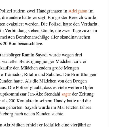
 Polizei zudem zwei Handgranaten in
Adelgatan
im
die andere hatte versagt. Ein großer Bereich wurde
n evakuiert werden. Die Polizei hatte den Verdacht,
in Verbindung stehen könnte, die zwei Tage zuvor in
 meisten Bombenanschläge aller skandinavischen
es 20 Bombenanschläge.
 Staatsbürger Ramin Sayadi wurde wegen drei
 sexueller Belästigung junger Mädchen zu vier
erkaufte den Mädchen zudem große Mengen
ie Tramadol, Ritalin und Subutex. Die Ermittlungen
0 Kunden hatte. Als die Mädchen von den Drogen
aus. Die Polizei glaubt, dass es viele weitere Opfer
 Hauptkommissar Jan-Åke Stendahl
sagte
der Zeitung
r als 200 Kontakte in seinem Handy hatte und die
 gehörten. Sayadi wurde im Mai letzten Jahres
Göteborg nach neuen Kunden suchte.
 Aktivitäten erhielt er lediglich eine vierjährige