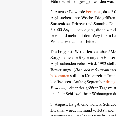
Führerschein eingezogen worden war.
3. August: Es wurde
berichtet
, dass 2
Asyl suchen - pro Woche. Die größten
Staatenlose, Eritreer und Somalis. Die
50.000 Asylsuchende gibt, die in vers
leben und mehr auf dem Weg in ein Lan
Wohnungsknappheit leidet.
Die Frage ist: Wo sollen sie leben? 
Sorgen, dass die Regierung die Häuse
Asylsuchenden geben wird. 1992 stell
Hot- och riskutredninge
Bewertungs" (
bekommen
sollte in Krisenzeiten Im
konfiszieren. Anfang September
dräng
Expressen
, einer der größten Tagesze
und "die Schlüssel ihrer Wohnungen de
3. August: Es gab eine weitere Schieß
Diesmal wurde niemand verletzt, aber 
Rasmusgatan-Straße im Distrikt Seved