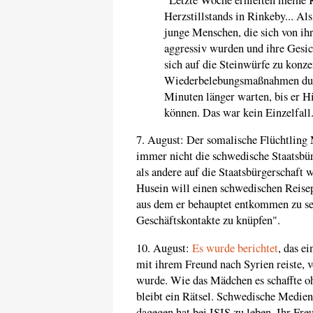
Herzstillstands in Rinkeby... Al
junge Menschen, die sich von ih
aggressiv wurden und ihre Gesi
sich auf die Steinwürfe zu konze
Wiederbelebungsmaßnahmen dur
Minuten länger warten, bis er Hi
können. Das war kein Einzelfall
7. August: Der somalische Flüchtli
immer nicht die schwedische Staatsbür
als andere auf die Staatsbürgerschaft w
Husein will einen schwedischen Reisep
aus dem er behauptet entkommen zu se
Geschäftskontakte zu knüpfen".
10. August:
Es wurde berichtet
, das e
mit ihrem Freund nach Syrien reiste,
wurde. Wie das Mädchen es schaffte oh
bleibt ein Rätsel. Schwedische Medie
dagegen hat bei ISIS zu leben. Ihr Fr