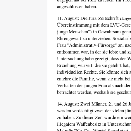
angeschlossen haben.
Dagen
11. August: Die Jura-Zeitschrift
Übereinstimmung mit dem LVU-Gesetz
junge Menschen") in Gewahrsam geno
Ehrengewalt zu unterziehen. Sozialarb
Frau "Administrativ-Fürsorge" an, na
entkommen war, in der sie lebte und zu
Untersuchung habe gezeigt, dass der W
Erziehung wurzelt, die sie gelehrt hat,
individuellen Rechte. Sie könnte sich a
entehre die Familie, wenn sie nicht bei
Verhalten der jungen Frau als nach der
betrachtet werden, weshalb sie geschü
14. August: Zwei Männer, 21 und 26 J
werden verdächtigt zwei der vielen j
zu haben. Zu dieser Zeit wurde ein we
illegalem Waffenbesitz in Untersuchu
Malmös "No-Go"-Viertel Seved statt.