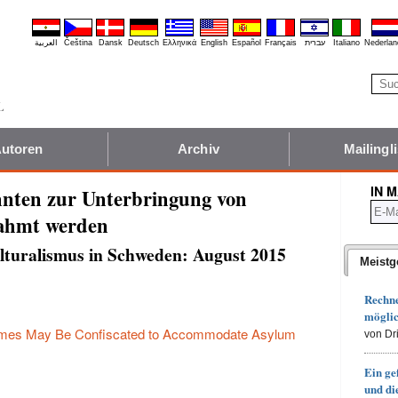
العربية
Čeština
Dansk
Deutsch
Ελληνικά
English
Español
Français
עברית
Italiano
Nederlan
utoren
Archiv
Mailingli
IN 
nten zur Unterbringung von
nahmt werden
lturalismus in Schweden: August 2015
Meistg
Rechn
möglic
mes May Be Confiscated to Accommodate Asylum
von Dr
Ein ge
und d