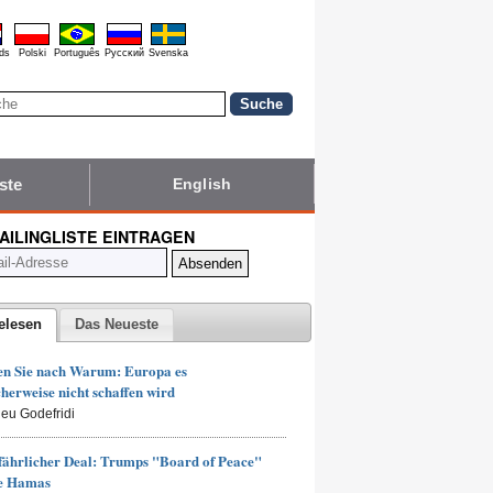
ds
Polski
Português
Pyccĸий
Svenska
ste
English
MAILINGLISTE EINTRAGEN
elesen
Das Neueste
en Sie nach Warum: Europa es
herweise nicht schaffen wird
ieu Godefridi
fährlicher Deal: Trumps "Board of Peace"
ie Hamas