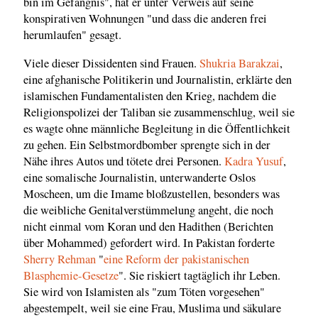
bin im Gefängnis", hat er unter Verweis auf seine
konspirativen Wohnungen "und dass die anderen frei
herumlaufen" gesagt.
Viele dieser Dissidenten sind Frauen.
Shukria Barakzai
,
eine afghanische Politikerin und Journalistin, erklärte den
islamischen Fundamentalisten den Krieg, nachdem die
Religionspolizei der Taliban sie zusammenschlug, weil sie
es wagte ohne männliche Begleitung in die Öffentlichkeit
zu gehen. Ein Selbstmordbomber sprengte sich in der
Nähe ihres Autos und tötete drei Personen.
Kadra Yusuf
,
eine somalische Journalistin, unterwanderte Oslos
Moscheen, um die Imame bloßzustellen, besonders was
die weibliche Genitalverstümmelung angeht, die noch
nicht einmal vom Koran und den Hadithen (Berichten
über Mohammed) gefordert wird. In Pakistan forderte
Sherry Rehman
"
eine Reform der pakistanischen
Blasphemie-Gesetze
". Sie riskiert tagtäglich ihr Leben.
Sie wird von Islamisten als "zum Töten vorgesehen"
abgestempelt, weil sie eine Frau, Muslima und säkulare