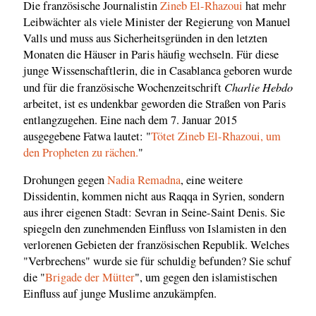
Die französische Journalistin
Zineb El-Rhazoui
hat mehr
Leibwächter als viele Minister der Regierung von Manuel
Valls und muss aus Sicherheitsgründen in den letzten
Monaten die Häuser in Paris häufig wechseln. Für diese
junge Wissenschaftlerin, die in Casablanca geboren wurde
Charlie Hebdo
und für die französische Wochenzeitschrift
arbeitet, ist es undenkbar geworden die Straßen von Paris
entlangzugehen. Eine nach dem 7. Januar 2015
ausgegebene Fatwa lautet: "
Tötet Zineb El-Rhazoui, um
den Propheten zu rächen.
"
Drohungen gegen
Nadia Remadna
, eine weitere
Dissidentin, kommen nicht aus Raqqa in Syrien, sondern
aus ihrer eigenen Stadt: Sevran in Seine-Saint Denis. Sie
spiegeln den zunehmenden Einfluss von Islamisten in den
verlorenen Gebieten der französischen Republik. Welches
"Verbrechens" wurde sie für schuldig befunden? Sie schuf
die "
Brigade der Mütter
", um gegen den islamistischen
Einfluss auf junge Muslime anzukämpfen.