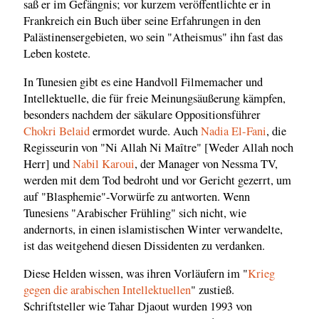
saß er im Gefängnis; vor kurzem veröffentlichte er in
Frankreich ein Buch über seine Erfahrungen in den
Palästinensergebieten, wo sein "Atheismus" ihn fast das
Leben kostete.
In Tunesien gibt es eine Handvoll Filmemacher und
Intellektuelle, die für freie Meinungsäußerung kämpfen,
besonders nachdem der säkulare Oppositionsführer
Chokri Belaid
ermordet wurde. Auch
Nadia El-Fani
, die
Regisseurin von "Ni Allah Ni Maître" [Weder Allah noch
Herr] und
Nabil Karoui
, der Manager von Nessma TV,
werden mit dem Tod bedroht und vor Gericht gezerrt, um
auf "Blasphemie"-Vorwürfe zu antworten. Wenn
Tunesiens "Arabischer Frühling" sich nicht, wie
andernorts, in einen islamistischen Winter verwandelte,
ist das weitgehend diesen Dissidenten zu verdanken.
Diese Helden wissen, was ihren Vorläufern im "
Krieg
gegen die arabischen Intellektuellen
" zustieß.
Schriftsteller wie Tahar Djaout wurden 1993 von