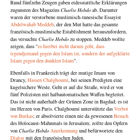
Rund fünfzehn Zeugen gaben eidesstattliche Erklärungen
Charlie Hebdo
zugunsten des Magazins
ab. Darunter
waren der verstorbene muslimisch-tunesische Essayist
Abdelwahab Meddeb
, der den Mut hatte das gesamte
französisch-muslimische Establishment herauszufordern,
Charlie Hebdo
das versuchte
zu stoppen. Meddeb wollte
zeigen, dass "
es hierbei nicht darum geht, dass
irgendjemand gegen den Islam ist, sondern der aufgeklärte
Islam gegen den dunklen Islam
".
Ebenfalls in Frankreich trägt der mutige Imam von
Drancy,
Hassen Chalghoumi
, bei seinen Predigten eine
kugelsichere Weste. Geht er auf die Straße, wird er von
fünf Polizisten mit halbautomatischen Waffen begleitet.
Das ist nicht außerhalb der Grünen Zone in Bagdad; es ist
im Herzen von Paris. Chalghoumi unterstützte das
Verbot
von Burkas
; er absolvierte einen nie da gewesenen
Besuch
des Holocaust-Mahnmals in Jerusalem; zollte den Opfern
Charlie Hebdo
von
Anerkennung
und befürwortete den
Dialog
mit den französischen Juden.