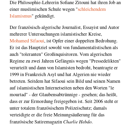
Die Philosophie-Lehrerin Sofiane Zitouni hat ihren Job an
einer muslimischen Schule wegen "
schleichendem
Islamismus
" gekündigt.
Der französisch-algerische Journalist, Essayist und Autor
mehrerer Untersuchungen islamistischer Kreise,
Mohamed Sifaoui
, ist Opfer einer doppelten Bedrohung.
Er ist das Hauptziel sowohl von fundamentalistischen als
auch "toleranten" Großinquisitoren. Vom algerischen
Regime zu zwei Jahren Gefängnis wegen "Pressedelikten"
verurteilt und dann von Islamisten bedroht, beantragte er
1999 in Frankreich Asyl und hat Algerien nie wieder
betreten. Seitdem hat Sifaoui sein Bild und seinen Namen
auf islamistischen Internetseiten neben den Worten "le
mourtad" - der Glaubensabtrünnige - gesehen; das heißt,
dass er zur Ermordung freigegeben ist. Seit 2006 steht er
unter totalem französischem Polizeischutz; damals
verteidigte er die freie Meinungsäußerung für das
Charlie Hebdo
französische Satiremagazin
.