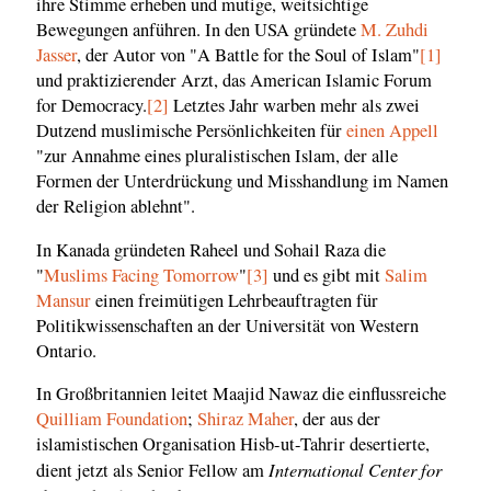
ihre Stimme erheben und mutige, weitsichtige
Bewegungen anführen. In den USA gründete
M. Zuhdi
Jasser
, der Autor von "A Battle for the Soul of Islam"
[1]
und praktizierender Arzt, das American Islamic Forum
for Democracy.
[2]
Letztes Jahr warben mehr als zwei
Dutzend muslimische Persönlichkeiten für
einen Appell
"zur Annahme eines pluralistischen Islam, der alle
Formen der Unterdrückung und Misshandlung im Namen
der Religion ablehnt".
In Kanada gründeten Raheel und Sohail Raza die
"
Muslims Facing Tomorrow
"
[3]
und es gibt mit
Salim
Mansur
einen freimütigen Lehrbeauftragten für
Politikwissenschaften an der Universität von Western
Ontario.
In Großbritannien leitet Maajid Nawaz die einflussreiche
Quilliam Foundation
;
Shiraz Maher
, der aus der
islamistischen Organisation Hisb-ut-Tahrir desertierte,
International Center for
dient jetzt als Senior Fellow am