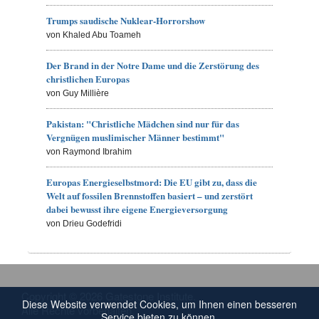
Trumps saudische Nuklear-Horrorshow
von Khaled Abu Toameh
Der Brand in der Notre Dame und die Zerstörung des
christlichen Europas
von Guy Millière
Pakistan: "Christliche Mädchen sind nur für das
Vergnügen muslimischer Männer bestimmt"
von Raymond Ibrahim
Europas Energieselbstmord: Die EU gibt zu, dass die
Welt auf fossilen Brennstoffen basiert – und zerstört
dabei bewusst ihre eigene Energieversorgung
von Drieu Godefridi
Copyright © 2026 Gatestone Institute.
Diese Website verwendet Cookies, um Ihnen einen besseren
Alle Rechte vorbehalten.
Service bieten zu können.