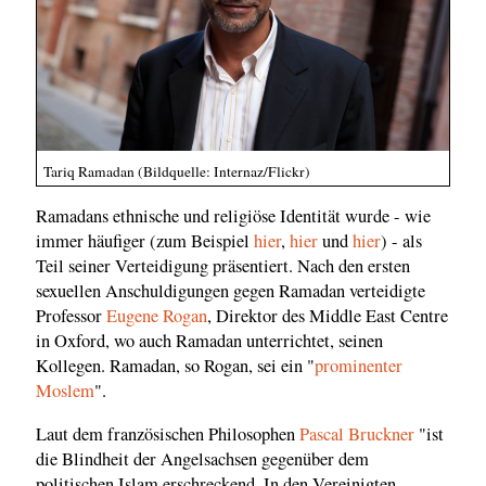
Tariq Ramadan (Bildquelle: Internaz/Flickr)
Ramadans ethnische und religiöse Identität wurde - wie
immer häufiger (zum Beispiel
hier
,
hier
und
hier
) - als
Teil seiner Verteidigung präsentiert. Nach den ersten
sexuellen Anschuldigungen gegen Ramadan verteidigte
Professor
Eugene Rogan
, Direktor des Middle East Centre
in Oxford, wo auch Ramadan unterrichtet, seinen
Kollegen. Ramadan, so Rogan, sei ein "
prominenter
Moslem
".
Laut dem französischen Philosophen
Pascal Bruckner
"ist
die Blindheit der Angelsachsen gegenüber dem
politischen Islam erschreckend. In den Vereinigten