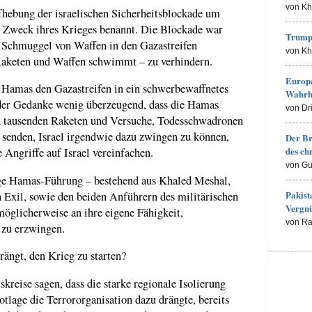
von K
hebung der israelischen Sicherheitsblockade um
ls Zweck ihres Krieges benannt. Die Blockade war
Trump
n Schmuggel von Waffen in den Gazastreifen
von K
 Raketen und Waffen schwimmt – zu verhindern.
Europa
ie Hamas den Gazastreifen in ein schwerbewaffnetes
Wahrh
 der Gedanke wenig überzeugend, dass die Hamas
von Dr
n tausenden Raketen und Versuche, Todesschwadronen
 senden, Israel irgendwie dazu zwingen zu können,
Der Br
des ch
 Angriffe auf Israel vereinfachen.
von Gu
fige Hamas-Führung – bestehend aus Khaled Meshal,
Pakist
 Exil, sowie den beiden Anführern des militärischen
Vergn
möglicherweise an ihre eigene Fähigkeit,
von R
 zu erzwingen.
rängt, den Krieg zu starten?
kreise sagen, dass die starke regionale Isolierung
tlage die Terrororganisation dazu drängte, bereits