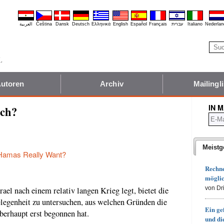
العربية
Čeština
Dansk
Deutsch
Ελληνικά
English
Español
Français
עברית
Italiano
Nederlan
utoren
Archiv
Mailingli
IN 
ich?
Meistg
Hamas Really Want?
Rechn
möglic
von Dr
ael nach einem relativ langen Krieg legt, bietet die
legenheit zu untersuchen, aus welchen Gründen die
Ein ge
erhaupt erst begonnen hat.
und d