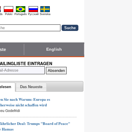
ds
Polski
Português
Pyccĸий
Svenska
ste
English
MAILINGLISTE EINTRAGEN
elesen
Das Neueste
en Sie nach Warum: Europa es
herweise nicht schaffen wird
ieu Godefridi
fährlicher Deal: Trumps "Board of Peace"
ie Hamas