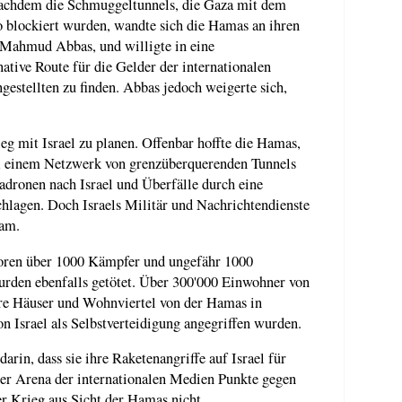
Nachdem die Schmuggeltunnels, die Gaza mit dem
o blockiert wurden, wandte sich die Hamas an ihren
 Mahmud Abbas, und willigte in eine
native Route für die Gelder der internationalen
stellten zu finden. Abbas jedoch weigerte sich,
g mit Israel zu planen. Offenbar hoffte die Hamas,
, einem Netzwerk von grenzüberquerenden Tunnels
dronen nach Israel und Überfälle durch eine
lagen. Doch Israels Militär und Nachrichtendienste
sam.
loren über 1000 Kämpfer und ungefähr 1000
urden ebenfalls getötet. Über 300'000 Einwohner von
hre Häuser und Wohnviertel von der Hamas in
n Israel als Selbstverteidigung angegriffen wurden.
arin, dass sie ihre Raketenangriffe auf Israel für
der Arena der internationalen Medien Punkte gegen
er Krieg aus Sicht der Hamas nicht