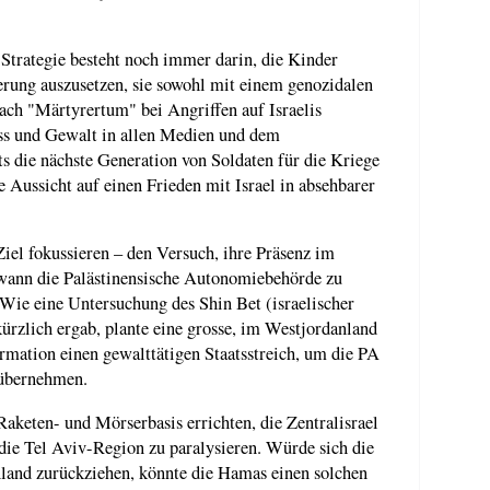
Strategie besteht noch immer darin, die Kinder
erung auszusetzen, sie sowohl mit einem genozidalen
ach "Märtyrertum" bei Angriffen auf Israelis
ss und Gewalt in allen Medien und dem
s die nächste Generation von Soldaten für die Kriege
 Aussicht auf einen Frieden mit Israel in absehbarer
Ziel fokussieren – den Versuch, ihre Präsenz im
wann die Palästinensische Autonomiebehörde zu
 Wie eine Untersuchung des Shin Bet (israelischer
rzlich ergab, plante eine grosse, im Westjordanland
mation einen gewalttätigen Staatsstreich, um die PA
 übernehmen.
keten- und Mörserbasis errichten, die Zentralisrael
die Tel Aviv-Region zu paralysieren. Würde sich die
land zurückziehen, könnte die Hamas einen solchen