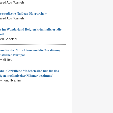
haled Abu Toameh
s saudische Nuklear-Horrorshow
haled Abu Toameh
 im Wunderland Belgien kriminalisiert die
eit
ieu Godefridi
and in der Notre Dame und die Zerstörung
ristlichen Europas
y Millière
an: "Christliche Mädchen sind nur für das
ügen muslimischer Männer bestimmt"
aymond Ibrahim