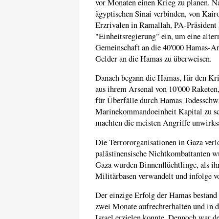
vor Monaten einen Krieg zu planen. 
ägyptischen Sinai verbinden, von Kair
Erzrivalen in Ramallah, PA-Präsident
"Einheitsregierung" ein, um eine alter
Gemeinschaft an die 40'000 Hamas-Ange
Gelder an die Hamas zu überweisen.
Danach begann die Hamas, für den Krie
aus ihrem Arsenal von 10'000 Raketen
für Überfälle durch Hamas Todesschwa
Marinekommandoeinheit Kapital zu sch
machten die meisten Angriffe unwirk
Die Terrororganisationen in Gaza ver
palästinensische Nichtkombattanten w
Gaza wurden Binnenflüchtlinge, als i
Militärbasen verwandelt und infolge vo
Der einzige Erfolg der Hamas bestand d
zwei Monate aufrechterhalten und in 
Israel erzielen konnte. Dennoch war d