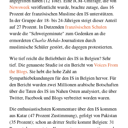
angegriffen haben (12 Tote). Eine ICM-Umfrage, die von
Newsweek
veröffentlicht wurde, brachte zutage, dass 16
Prozent der französischen Muslime den IS unterstützen.
In der Gruppe der 18- bis 24-Jährigen steigt dieser Anteil
auf 27 Prozent. In Dutzenden
französischen Schulen
wurde die "Schweigeminute" zum Gedenken an die
Charlie Hebdo-
ermordeten
Journalisten durch
muslimische Schüler gestört, die dagegen protestierten.
Wie tief reicht die Beliebtheit des IS in Belgien? Sehr
tief. Die genaueste Studie ist ein Bericht von
Voices From
the Blogs
. Sie hebt die hohe Zahl an
Sympathiebekundungen für den IS in Belgien hervor. Für
den Bericht wurden zwei Millionen arabische Botschaften
über die Taten des IS im Nahen Osten analysiert, die über
Twitter, Facebook und Blogs verbreitet worden waren.
Die enthusiastischsten Kommentare über den IS kommen
aus Katar (47 Prozent Zustimmung), gefolgt von Pakistan
(35 Prozent); schon an dritter Stelle kommt Belgien: 31