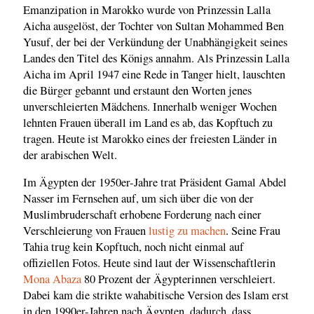
Emanzipation in Marokko wurde von Prinzessin Lalla
Aicha ausgelöst, der Tochter von Sultan Mohammed Ben
Yusuf, der bei der Verkündung der Unabhängigkeit seines
Landes den Titel des Königs annahm. Als Prinzessin Lalla
Aicha im April 1947 eine Rede in Tanger hielt, lauschten
die Bürger gebannt und erstaunt den Worten jenes
unverschleierten Mädchens. Innerhalb weniger Wochen
lehnten Frauen überall im Land es ab, das Kopftuch zu
tragen. Heute ist Marokko eines der freiesten Länder in
der arabischen Welt.
Im Ägypten der 1950er-Jahre trat Präsident Gamal Abdel
Nasser im Fernsehen auf, um sich über die von der
Muslimbruderschaft erhobene Forderung nach einer
Verschleierung von Frauen
lustig zu machen
. Seine Frau
Tahia trug kein Kopftuch, noch nicht einmal auf
offiziellen Fotos. Heute sind laut der Wissenschaftlerin
Mona Abaza
80 Prozent der Ägypterinnen verschleiert.
Dabei kam die strikte wahabitische Version des Islam erst
in den 1990er-Jahren nach Ägypten, dadurch, dass