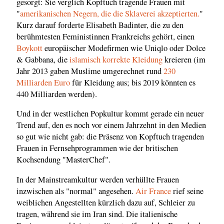
gesorgt: Sie verglich Kopftuch tragende Frauen mit
"
amerikanischen Negern, die die Sklaverei akzeptierten.
"
Kurz darauf forderte Elisabeth Badinter, die zu den
berühmtesten Feministinnen Frankreichs gehört, einen
Boykott
europäischer Modefirmen wie Uniqlo oder Dolce
& Gabbana, die
islamisch korrekte Kleidung
kreieren (im
Jahr 2013 gaben Muslime umgerechnet rund
230
Milliarden Euro
für Kleidung aus; bis 2019 könnten es
440 Milliarden werden).
Und in der westlichen Popkultur kommt gerade ein neuer
Trend auf, den es noch vor einem Jahrzehnt in den Medien
so gut wie nicht gab: die Präsenz von Kopftuch tragenden
Frauen in Fernsehprogrammen wie der britischen
Kochsendung "MasterChef".
In der Mainstreamkultur werden verhüllte Frauen
inzwischen als "normal" angesehen.
Air France
rief seine
weiblichen Angestellten kürzlich dazu auf, Schleier zu
tragen, während sie im Iran sind. Die italienische