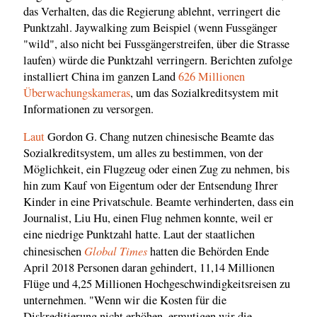
das Verhalten, das die Regierung ablehnt, verringert die
Punktzahl. Jaywalking zum Beispiel (wenn Fussgänger
"wild", also nicht bei Fussgängerstreifen, über die Strasse
laufen) würde die Punktzahl verringern. Berichten zufolge
installiert China im ganzen Land
626 Millionen
Überwachungskameras
, um das Sozialkreditsystem mit
Informationen zu versorgen.
Laut
Gordon G. Chang nutzen chinesische Beamte das
Sozialkreditsystem, um alles zu bestimmen, von der
Möglichkeit, ein Flugzeug oder einen Zug zu nehmen, bis
hin zum Kauf von Eigentum oder der Entsendung Ihrer
Kinder in eine Privatschule. Beamte verhinderten, dass ein
Journalist, Liu Hu, einen Flug nehmen konnte, weil er
eine niedrige Punktzahl hatte. Laut der staatlichen
Global Times
chinesischen
hatten die Behörden Ende
April 2018 Personen daran gehindert, 11,14 Millionen
Flüge und 4,25 Millionen Hochgeschwindigkeitsreisen zu
unternehmen. "Wenn wir die Kosten für die
Diskreditierung nicht erhöhen, ermutigen wir die