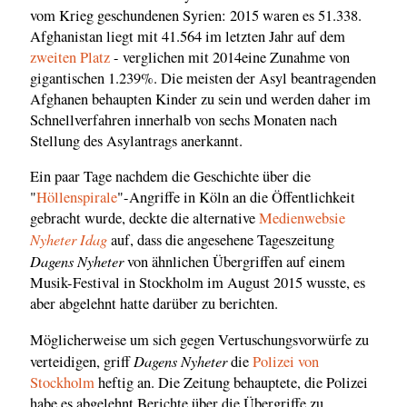
vom Krieg geschundenen Syrien: 2015 waren es 51.338.
Afghanistan liegt mit 41.564 im letzten Jahr auf dem
zweiten Platz
- verglichen mit 2014eine Zunahme von
gigantischen 1.239%. Die meisten der Asyl beantragenden
Afghanen behaupten Kinder zu sein und werden daher im
Schnellverfahren innerhalb von sechs Monaten nach
Stellung des Asylantrags anerkannt.
Ein paar Tage nachdem die Geschichte über die
"
Höllenspirale
"-Angriffe in Köln an die Öffentlichkeit
gebracht wurde, deckte die alternative
Medienwebsie
Nyheter Idag
auf, dass die angesehene Tageszeitung
Dagens Nyheter
von ähnlichen Übergriffen auf einem
Musik-Festival in Stockholm im August 2015 wusste, es
aber abgelehnt hatte darüber zu berichten.
Möglicherweise um sich gegen Vertuschungsvorwürfe zu
Dagens Nyheter
verteidigen, griff
die
Polizei von
Stockholm
heftig an. Die Zeitung behauptete, die Polizei
habe es abgelehnt Berichte über die Übergriffe zu