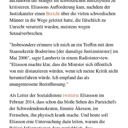
aufzuhören die Mängel im schwedischen Justizsystem zu
kritisieren. Eliassons Aufforderung kam, nachdem der
Justizkanzler einen
Bericht
über die vielen schwedischen
Männer in die Wege geleitet hatte, die fälschlich zu
Unrecht verurteilt wurden, meistens wegen
Sexualverbrechen.
"Insbesondere erinnere ich mich an ein Treffen mit dem
Staassekretär Bodströms [der damalige Justizminister] im
Mai 2006", sagte Lambertz in einem Radiointerview.
"Eliasson machte klar, dass die Minister sich öffentlich
von mir distanzieren würden, wenn ich meine Kritik nicht
herunterfahren würde. Ich empfand das als
unangemessene Beeinflussung."
Als Leiter der Sozialdienste
twitterte
Eliassson im
Februar 2014, dass schon das bloße Sehen des Parteichefs
der Schwedendemokraten, Jimmie Åkesson, im
Fernsehen, ihn physisch krank mache. Und heute soll
Eliasson eine Untersuchung dazu leiten, warum die