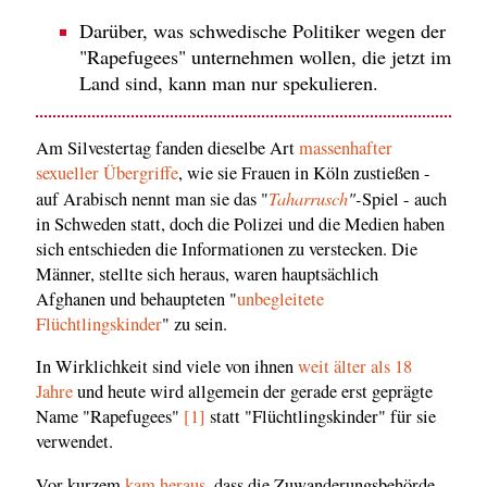
Darüber, was schwedische Politiker wegen der
"Rapefugees" unternehmen wollen, die jetzt im
Land sind, kann man nur spekulieren.
Am Silvestertag fanden dieselbe Art
massenhafter
sexueller Übergriffe
, wie sie Frauen in Köln zustießen -
Taharrusch
"-
auf Arabisch nennt man sie das "
Spiel - auch
in Schweden statt, doch die Polizei und die Medien haben
sich entschieden die Informationen zu verstecken. Die
Männer, stellte sich heraus, waren hauptsächlich
Afghanen und behaupteten "
unbegleitete
Flüchtlingskinder
" zu sein.
In Wirklichkeit sind viele von ihnen
weit älter als 18
Jahre
und heute wird allgemein der gerade erst geprägte
Name "Rapefugees"
[1]
statt "Flüchtlingskinder" für sie
verwendet.
Vor kurzem
kam heraus
, dass die Zuwanderungsbehörde