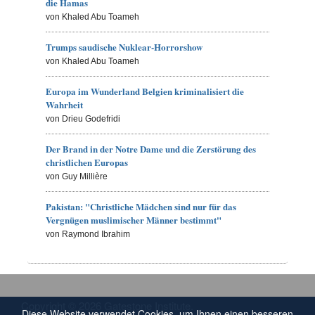
die Hamas
von Khaled Abu Toameh
Trumps saudische Nuklear-Horrorshow
von Khaled Abu Toameh
Europa im Wunderland Belgien kriminalisiert die
Wahrheit
von Drieu Godefridi
Der Brand in der Notre Dame und die Zerstörung des
christlichen Europas
von Guy Millière
Pakistan: "Christliche Mädchen sind nur für das
Vergnügen muslimischer Männer bestimmt"
von Raymond Ibrahim
Copyright © 2026 Gatestone Institute.
Diese Website verwendet Cookies, um Ihnen einen besseren