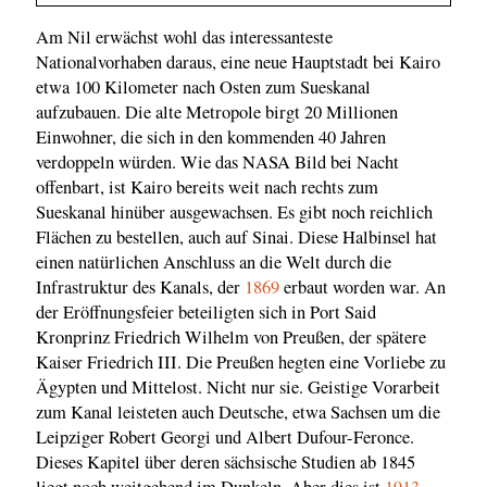
Am Nil erwächst wohl das interessanteste
Nationalvorhaben daraus, eine neue Hauptstadt bei Kairo
etwa 100 Kilometer nach Osten zum Sueskanal
aufzubauen. Die alte Metropole birgt 20 Millionen
Einwohner, die sich in den kommenden 40 Jahren
verdoppeln würden. Wie das NASA Bild bei Nacht
offenbart, ist Kairo bereits weit nach rechts zum
Sueskanal hinüber ausgewachsen. Es gibt noch reichlich
Flächen zu bestellen, auch auf Sinai. Diese Halbinsel hat
einen natürlichen Anschluss an die Welt durch die
Infrastruktur des Kanals, der
1869
erbaut worden war. An
der Eröffnungsfeier beteiligten sich in Port Said
Kronprinz Friedrich Wilhelm von Preußen, der spätere
Kaiser Friedrich III. Die Preußen hegten eine Vorliebe zu
Ägypten und Mittelost. Nicht nur sie. Geistige Vorarbeit
zum Kanal leisteten auch Deutsche, etwa Sachsen um die
Leipziger Robert Georgi und Albert Dufour-Feronce.
Dieses Kapitel über deren sächsische Studien ab 1845
liegt noch weitgehend im Dunkeln. Aber dies ist
1913