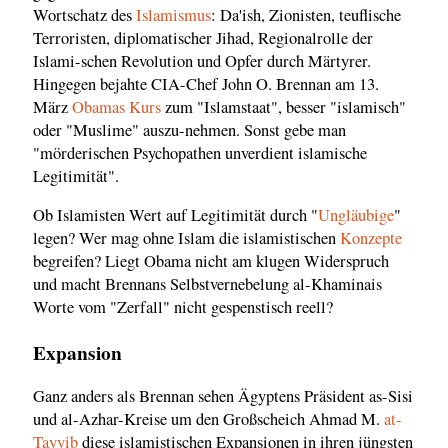
Wortschatz des
Islamismus
: Da'ish, Zionisten, teuflische
Terroristen, diplomatischer Jihad, Regionalrolle der
Islami-schen Revolution und Opfer durch Märtyrer.
Hingegen bejahte CIA-Chef John O. Brennan am 13.
März
Obamas
Kurs
zum "Islamstaat", besser "islamisch"
oder "Muslime" auszu-nehmen. Sonst gebe man
"mörderischen Psychopathen unverdient islamische
Legitimität".
Ob Islamisten Wert auf Legitimität durch "
Ungläubige
"
legen? Wer mag ohne Islam die islamistischen
Konzepte
begreifen? Liegt Obama nicht am klugen Widerspruch
und macht Brennans Selbstvernebelung al-Khaminais
Worte vom "Zerfall" nicht gespenstisch reell?
Expansion
Ganz anders als Brennan sehen Ägyptens Präsident as-Sisi
und al-Azhar-Kreise um den Großscheich Ahmad M.
at-
Tayyib
diese islamistischen Expansionen in ihren jüngsten