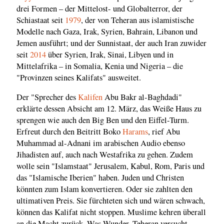
drei Formen – der Mittelost- und Globalterror, der
Schiastaat seit
1979
, der von Teheran aus islamistische
Modelle nach Gaza, Irak, Syrien, Bahrain, Libanon und
Jemen ausführt; und der Sunnistaat, der auch Iran zuwider
seit
2014
über Syrien, Irak, Sinai, Libyen und in
Mittelafrika – in Somalia, Kenia und Nigeria – die
"Provinzen seines Kalifats" ausweitet.
Der "Sprecher des
Kalifen
Abu Bakr al-Baghdadi"
erklärte dessen Absicht am 12. März, das Weiße Haus zu
sprengen wie auch den Big Ben und den Eiffel-Turm.
Erfreut durch den Beitritt Boko
Harams
, rief Abu
Muhammad al-Adnani im arabischen Audio ebenso
Jihadisten auf, auch nach Westafrika zu gehen. Zudem
wolle sein "Islamstaat" Jerusalem, Kabul, Rom, Paris und
das "Islamische Iberien" haben. Juden und Christen
könnten zum Islam konvertieren. Oder sie zahlten den
ultimativen Preis. Sie fürchteten sich und wären schwach,
können das Kalifat nicht stoppen. Muslime kehren überall
an die Macht zurück. Was Wunder, Teheran versucht,