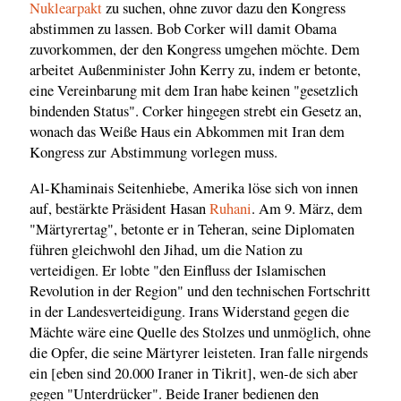
Nuklearpakt
zu suchen, ohne zuvor dazu den Kongress
abstimmen zu lassen. Bob Corker will damit Obama
zuvorkommen, der den Kongress umgehen möchte. Dem
arbeitet Außenminister John Kerry zu, indem er betonte,
eine Vereinbarung mit dem Iran habe keinen "gesetzlich
bindenden Status". Corker hingegen strebt ein Gesetz an,
wonach das Weiße Haus ein Abkommen mit Iran dem
Kongress zur Abstimmung vorlegen muss.
Al-Khaminais Seitenhiebe, Amerika löse sich von innen
auf, bestärkte Präsident Hasan
Ruhani
. Am 9. März, dem
"Märtyrertag", betonte er in Teheran, seine Diplomaten
führen gleichwohl den Jihad, um die Nation zu
verteidigen. Er lobte "den Einfluss der Islamischen
Revolution in der Region" und den technischen Fortschritt
in der Landesverteidigung. Irans Widerstand gegen die
Mächte wäre eine Quelle des Stolzes und unmöglich, ohne
die Opfer, die seine Märtyrer leisteten. Iran falle nirgends
ein [eben sind 20.000 Iraner in Tikrit], wen-de sich aber
gegen "Unterdrücker". Beide Iraner bedienen den