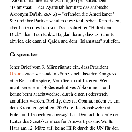
"Zionist" nannte, habe Washington gespalten. Den
"Islamstaat" – der Ayatullah benutzte das arabische
Akronym Da'ish, اعش‎د) – "erfanden die Amerikaner".
Sie und ihre Partner schufen diese teuflischen Terroristen,
aber halten dies Iran vor. Doch schreit er "Haltet den
Dieb", denn Iran lenkte Bagdad derart, dass es Sunniten
abwies, die dann al-Qaida und dem "Islamstaat" zuliefen.
Gespenster
Jener Brief vom 9. März räumte ein, dass Präsident
Obama
zwar verhandeln könne, doch dass der Kongress
eine Kernrolle spiele, Verträge zu ratifizieren. Wenn
nicht, sei es ein "bloßes exekutives Abkommen" und
könne beim Machtwechsel durch einen Federstrich
annulliert werden. Richtig, dies tat Obama, indem er, um
dem Kreml zu gefallen, 2009 die Raketenabwehr mit
Polen und Tschechien abgesagt hat. Dennoch forderte der
Leiter des Senatskomitees für Auswärtiges das Weiße
Haus am 12. März auf, keine Hilfe durch die UN für den